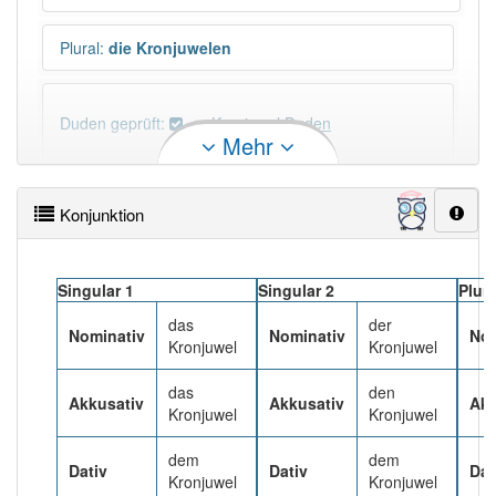
Plural
:
die Kronjuwelen
Duden geprüft:
Kronjuwel Duden
Mehr
Kronjuwel Wiktionary
Konjunktion
PowerIndex:
3
Singular 1
Singular 2
Plura
Häufigkeit: 4 von 10
das
der
Nominativ
Nominativ
Nom
Kronjuwel
Kronjuwel
Wörter mit Endung
-kronjuwel
: 1
das
den
Akkusativ
Akkusativ
Akk
Kronjuwel
Kronjuwel
Wörter mit Endung
-kronjuwel
aber mit einem
anderen Artikel
das
: 0
dem
dem
Dativ
Dativ
Dat
Kronjuwel
Kronjuwel