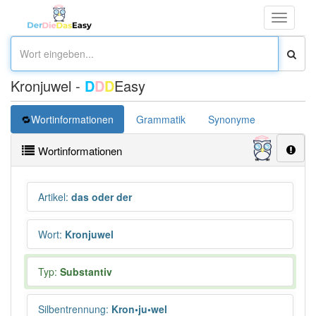
Toggle
navigati
Kronjuwel -
D
D
D
Easy
Wortinformationen
Grammatik
Synonyme
Überset
Wortinformationen
Artikel
:
das oder der
Wort
:
Kronjuwel
Typ:
Substantiv
Silbentrennung
:
Kron•ju•wel