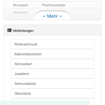
Kronjuwel
Prachtexemplar
Kronjuwel
Juwel
Mehr
Kronjuwel
Schmankerl
Kronjuwel
Perle
Verbindungen
Kronjuwel
Glanzstück
Kronjuwel
Prachtstück
Perlenschmuck
Kabinettstückchen
Kronjuwel openthesaurus
Schmankerl
Juwelierin
Schmuckstück
Glanzstück
Prachtexemplar