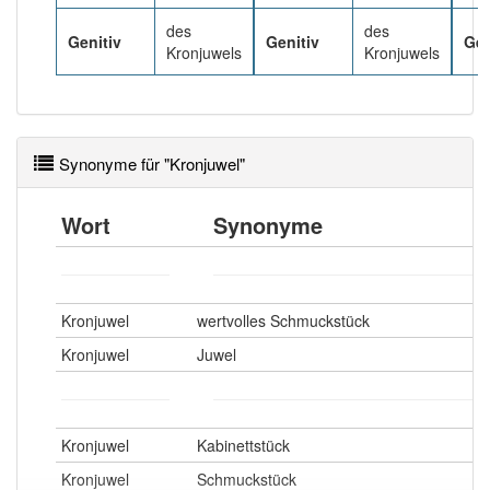
91% unserer Spielapp-Nutzer haben den Artikel
korrekt erraten.
des
des
Genitiv
Genitiv
Gen
Kronjuwels
Kronjuwels
Synonyme für "Kronjuwel"
Wort
Synonyme
Kronjuwel
wertvolles Schmuckstück
Kronjuwel
Juwel
Kronjuwel
Kabinettstück
Kronjuwel
Schmuckstück