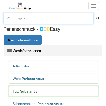
Toggle
navigati
Perlenschmuck -
D
D
D
Easy
Wortinformationen
Wortinformationen
Artikel
:
der
Wort
:
Perlenschmuck
Typ:
Substantiv
Silbentrennung
:
Per•len•schmuck