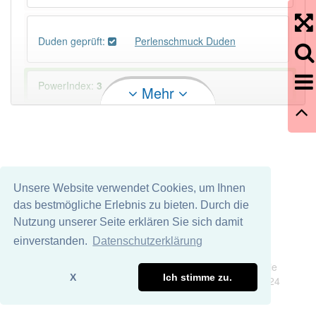
Duden geprüft:
Perlenschmuck Duden
PowerIndex:
3
Mehr
Häufigkeit: 4 von 10
Wörter mit Endung
-perlenschmuck
: 1
Unsere Website verwendet Cookies, um Ihnen
Wörter mit Endung
-perlenschmuck
aber mit einem
das bestmögliche Erlebnis zu bieten. Durch die
anderen Artikel
der
: 0
Nutzung unserer Seite erklären Sie sich damit
einverstanden.
Datenschutzerklärung
99% unserer Spielapp-Nutzer haben den Artikel
Impressum
Datenschutz
korrekt erraten.
Wir übernehmen keine Garantie und keine Haftung für die
X
Ich stimme zu.
Richtigkeit und Vollständigkeit dieser Seite. DDDEasy 2024