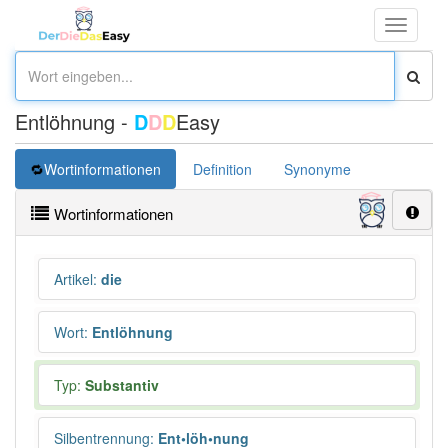
Toggle
navigati
Entlöhnung -
D
D
D
Easy
Wortinformationen
Definition
Synonyme
Wortinformationen
Artikel
:
die
Wort
:
Entlöhnung
Typ:
Substantiv
Silbentrennung
:
Ent•löh•nung