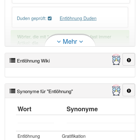
Duden geprüft:
Entlöhnung Duden
×
Wörter, die mit "-
ung
" enden, haben fast immer
Mehr
Artikel:
die
.
Entlöhnung Wiki
DER:
127
Ausnahmen
Beispiele
DIE:
11 043
DAS:
2
Ausnahmen
Beispiele
Synonyme für "Entlöhnung"
PowerIndex:
5
Wort
Synonyme
Häufigkeit: 4 von 10
Entlöhnung
Gratifikation
Wörter mit Endung
-entlöhnung
: 1