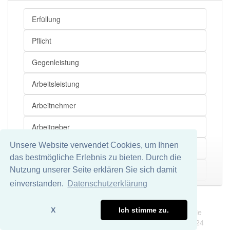
Entlohnung
Gage
Entlohnung
Entlöhnung
Erfüllung
Entlohnung
Einkommen
Pflicht
Entlohnung
Heuer
Gegenleistung
Entlohnung
Tantieme
Entlohnung
Verdienst
Arbeitsleistung
Entlohnung
Lohntüte
Arbeitnehmer
Entlohnung
Bezüge
Arbeitgeber
Entlohnung
Arbeitsentgelt
Entlohnung
Einkünfte
Unsere Website verwendet Cookies, um Ihnen
Entlöhnung
das bestmögliche Erlebnis zu bieten. Durch die
Entlohnung
Salair
Salär
Nutzung unserer Seite erklären Sie sich damit
Mehr
Entlohnung
Bezahlung
einverstanden.
Datenschutzerklärung
Arbeitsentgelt
Entlohnung
Löhnung
Impressum
Datenschutz
Entlohnung
Lohn
X
Ich stimme zu.
Wir übernehmen keine Garantie und keine Haftung für die
Entgelt
Richtigkeit und Vollständigkeit dieser Seite. DDDEasy 2024
Entlohnung
Bezahlung