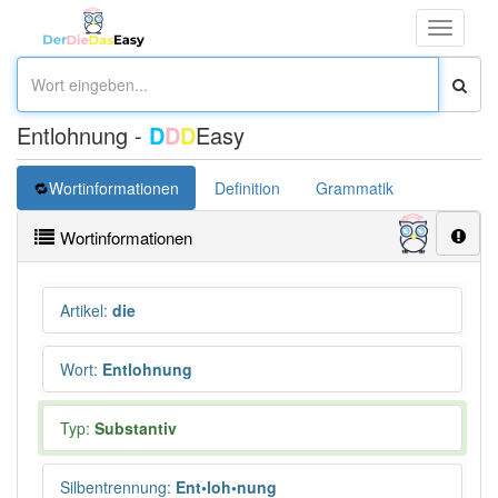
Toggle
navigati
Entlohnung -
D
D
D
Easy
Wortinformationen
Definition
Grammatik
Synonym
Wortinformationen
Artikel
:
die
Wort
:
Entlohnung
Typ:
Substantiv
Silbentrennung
:
Ent•loh•nung