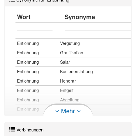
Wort
Synonyme
Entlohnung
Vergütung
Entlohnung
Gratifikation
Entlohnung
Salär
Entlohnung
Kostenerstattung
Entlohnung
Honorar
Entlohnung
Entgelt
Entlohnung
Abgeltung
Entlohnung
Besoldung
Mehr
Entlohnung
Gehalt
Entlohnung
Aufwandsentschädigung
Verbindungen