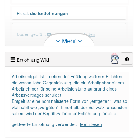
Plural
:
die Entlohnungen
Duden geprüft:
Entlohnung Duden
Mehr
Entlohnung Wiktionary
Entlohnung Wiki
×
Wörter, die mit "-
ung
" enden, haben fast immer
Artikel:
die
.
Arbeitsentgelt ist – neben der Erfüllung weiterer Pflichten –
die wesentliche Gegenleistung, die ein Arbeitgeber einem
Arbeitnehmer für seine Arbeitsleistung aufgrund eines
DER:
127
Ausnahmen
Arbeitsvertrages schuldet.
Beispiele
Entgelt ist eine nominalisierte Form von „entgelten“, was so
DIE:
11 043
viel heißt wie „vergüten“. Innerhalb der Schweiz, ansonsten
selten, wird der Begriff Salär oder Entlöhnung für eine
DAS:
2
Ausnahmen
Beispiele
geldwerte Entlohnung verwendet.
Mehr lesen
PowerIndex:
37