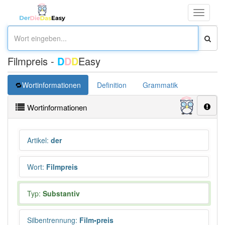
Toggle
navigati
Filmpreis -
D
D
D
Easy
Wortinformationen
Definition
Grammatik
Übersetz
Wortinformationen
Artikel
:
der
Wort
:
Filmpreis
Typ:
Substantiv
Silbentrennung
:
Film•preis