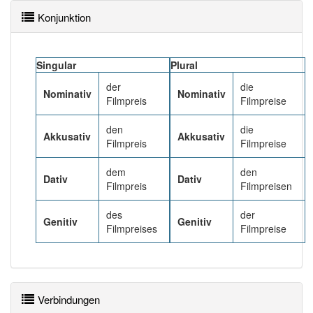
88% unserer Spielapp-Nutzer haben den Artikel
korrekt erraten.
Konjunktion
Singular
Plural
der
die
Nominativ
Nominativ
Filmpreis
Filmpreise
den
die
Akkusativ
Akkusativ
Filmpreis
Filmpreise
dem
den
Dativ
Dativ
Filmpreis
Filmpreisen
des
der
Genitiv
Genitiv
Filmpreises
Filmpreise
Verbindungen