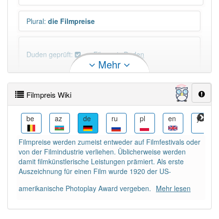
Plural
:
die Filmpreise
Duden geprüft:
Filmpreis Duden
Mehr
Filmpreis Wiktionary
Filmpreis Wiki
PowerIndex:
5
da
be
az
de
ru
pl
en
yi
Häufigkeit: 4 von 10
Filmpreise werden zumeist entweder auf Filmfestivals oder
von der Filmindustrie verliehen. Üblicherweise werden
Wörter mit Endung
-filmpreis
: 1
damit filmkünstlerische Leistungen prämiert. Als erste
Auszeichnung für einen Film wurde 1920 der US-
Wörter mit Endung
-filmpreis
aber mit einem
amerikanische Photoplay Award vergeben.
Mehr lesen
anderen Artikel
der
: 0