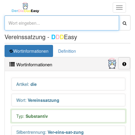
Toggle
navigati
Vereinssatzung -
D
D
D
Easy
Wortinformationen
Definition
Wortinformationen
Artikel
:
die
Wort
:
Vereinssatzung
Typ:
Substantiv
Silbentrennung
:
Ver•eins•sat•zung