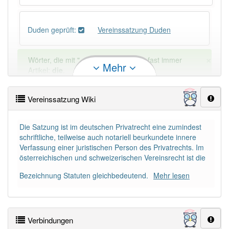
Duden geprüft:
Vereinssatzung Duden
×
Wörter, die mit "-
ung
" enden, haben fast immer
Mehr
Artikel:
die
.
Vereinssatzung Wiki
DER:
127
Ausnahmen
Beispiele
DIE:
11 043
Die Satzung ist im deutschen Privatrecht eine zumindest
schriftliche, teilweise auch notariell beurkundete innere
DAS:
2
Ausnahmen
Beispiele
Verfassung einer juristischen Person des Privatrechts. Im
österreichischen und schweizerischen Vereinsrecht ist die
PowerIndex:
3
Bezeichnung Statuten gleichbedeutend.
Mehr lesen
Häufigkeit: 4 von 10
Verbindungen
Wörter mit Endung
-vereinssatzung
: 1