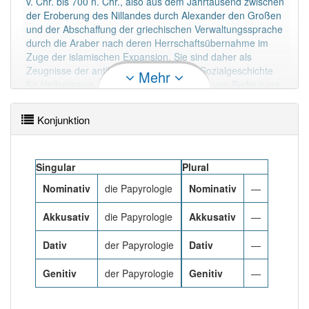
v. Chr. bis 700 n. Chr., also aus dem Jahrtausend zwischen
der Eroberung des Nillandes durch Alexander den Großen
und der Abschaffung der griechischen Verwaltungssprache
Häufigkeit: 2 von 10
durch die Araber nach deren Herrschaftsübernahme im
Zuge der islamischen Expansion. Sie sind daher als
Wörter mit Endung
-papyrologie
: 1
Zeugnisse der antiken Schriftkultur und Sozialgeschichte
Mehr
für Hellenismus, Kaiserzeit und Spätantike von Bedeutung.
Papyri, die nicht mit Texten in Altgriechisch oder Latein
Wörter mit Endung
-papyrologie
aber mit einem
beschriftet worden sind, fallen in die Zuständigkeit anderer
anderen Artikel
die
: 0
Konjunktion
Disziplinen wie der Ägyptologie, Demotistik, Koptologie,
Arabistik, Islamwissenschaft und der Judaistik, mit denen
die Papyrologie in interdisziplinärer Kooperation eng
91% unserer Spielapp-Nutzer haben den Artikel
Singular
korrekt erraten.
Plural
verbunden ist.
Mehr lesen
Nominativ
die Papyrologie
Nominativ
—
Akkusativ
die Papyrologie
Akkusativ
—
Dativ
der Papyrologie
Dativ
—
Genitiv
der Papyrologie
Genitiv
—