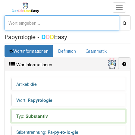
Toggle
navigati
Papyrologie -
D
D
D
Easy
Wortinformationen
Definition
Grammatik
Übersetz
Wortinformationen
Artikel
:
die
Wort
:
Papyrologie
Typ:
Substantiv
Silbentrennung
:
Pa•py•ro•lo•gie