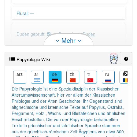
Plural
:
—
Duden geprüft:
Papyrologie Duden
Mehr
Papyrologie Wiktionary
Papyrologie Wiki
×
Wörter, die mit "-
ie
" enden, haben fast immer
Artikel:
die
.
ast
arz
ar
de
zh
tr
ru
ro
Die Papyrologie ist eine Spezialdisziplin der Klassischen
DER:
41
Ausnahmen
Altertumswissenschaft, hier vor allem der Klassischen
Beispiele
Philologie und der Alten Geschichte. Ihr Gegenstand sind
DIE:
4 354
altgriechische und lateinische Texte auf Papyrus, Ostraka,
Pergament, Holz-, Wachs- und Bleitäfelchen und ähnlichen
DAS:
34
Ausnahmen
Beispiele
Beschreibstoffen. Die von der Papyrologie behandelten
Texte in griechischer und lateinischer Sprache stammen
aus der griechisch-römischen Zeit Ägyptens von etwa 300
PowerIndex:
2