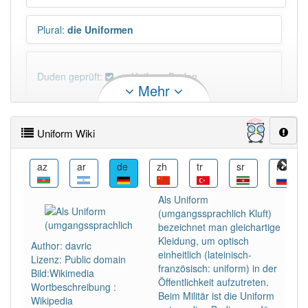
Plural
:
die Uniformen
Duden geprüft:
Uniform Duden
Mehr
Uniform Wiktionary
Uniform Wiki
PowerIndex:
79
ca
az
ar
de
zh
tr
sr
ru
Häufigkeit: 6 von 10
Als Uniform
(umgangssprachlich Kluft)
Wörter mit Endung
-uniform
: 13
bezeichnet man gleichartige
Kleidung, um optisch
Author: davric
einheitlich (lateinisch-
Lizenz: Public domain
Wörter mit Endung
-uniform
aber mit einem anderen
französisch: uniform) in der
Bild:Wikimedia
Artikel
die
: 0
Öffentlichkeit aufzutreten.
Wortbeschreibung :
Beim Militär ist die Uniform
Wikipedia