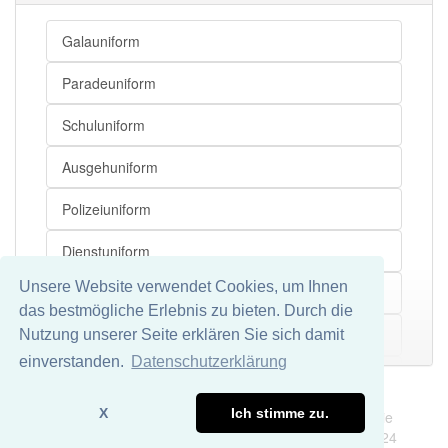
Galauniform
Paradeuniform
Schuluniform
Ausgehuniform
Polizeiuniform
Dienstuniform
Unsere Website verwendet Cookies, um Ihnen
Generalsuniform
das bestmögliche Erlebnis zu bieten. Durch die
Leutnantsuniform
Nutzung unserer Seite erklären Sie sich damit
Mehr
einverstanden.
Datenschutzerklärung
Marineuniform
Impressum
Datenschutz
X
Ich stimme zu.
Wir übernehmen keine Garantie und keine Haftung für die
Matrosenuniform
Richtigkeit und Vollständigkeit dieser Seite. DDDEasy 2024