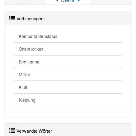
Uniform
Dienstkleidung
Uniform
Einheitskleidung
Verbindungen
Uniform openthesaurus
Kombattantenstatus
Öffentlichkeit
Bedingung
Militär
Kluft
Kleidung
Verwandte Wörter