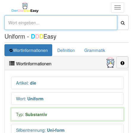
Toggle
navigati
Uniform -
D
D
D
Easy
Wortinformationen
Definition
Grammatik
Synonym
Wortinformationen
Artikel
:
die
Wort
:
Uniform
Typ:
Substantiv
Silbentrennung
:
Uni•form