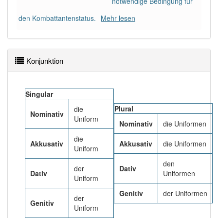
notwendige Bedingung für
97% unserer Spielapp-Nutzer haben den Artikel
korrekt erraten.
den Kombattantenstatus.
Mehr lesen
Konjunktion
Singular
Plural
die
Nominativ
Uniform
Nominativ
die Uniformen
die
Akkusativ
Akkusativ
die Uniformen
Uniform
den
der
Dativ
Dativ
Uniformen
Uniform
Genitiv
der Uniformen
der
Genitiv
Uniform