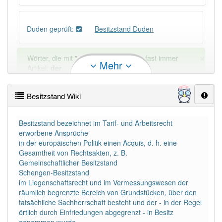
Duden geprüft:
Besitzstand Duden
×
Wörter, die mit "-
tand
" enden, haben fast immer
Mehr
Artikel:
der
.
Besitzstand Wiki
DER:
356
DIE:
0
DAS:
0
Besitzstand bezeichnet im Tarif- und Arbeitsrecht
erworbene Ansprüche
PowerIndex:
7
in der europäischen Politik einen Acquis, d. h. eine
Gesamtheit von Rechtsakten, z. B.
Gemeinschaftlicher Besitzstand
Häufigkeit: 4 von 10
Schengen-Besitzstand
im Liegenschaftsrecht und im Vermessungswesen der
räumlich begrenzte Bereich von Grundstücken, über den
Wörter mit Endung
-besitzstand
: 1
tatsächliche Sachherrschaft besteht und der - in der Regel
örtlich durch Einfriedungen abgegrenzt - in Besitz
Wörter mit Endung
-besitzstand
aber mit einem