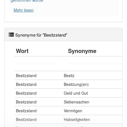
genommen wurde
anderen Artikel
der
: 0
Mehr lesen
82% unserer Spielapp-Nutzer haben den Artikel
korrekt erraten.
Synonyme für "Besitzstand"
Wort
Synonyme
Besitzstand
Besitz
Besitzstand
Besitzung(en)
Besitzstand
Geld und Gut
Besitzstand
Siebensachen
Besitzstand
Vermögen
Besitzstand
Habseligkeiten