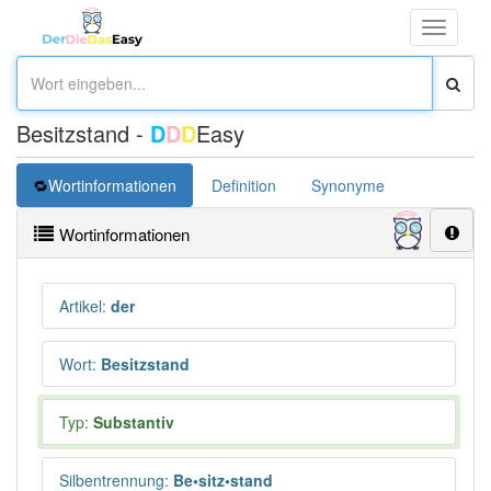
Toggle
navigati
Besitzstand -
D
D
D
Easy
Wortinformationen
Definition
Synonyme
Wortinformationen
Artikel
:
der
Wort
:
Besitzstand
Typ:
Substantiv
Silbentrennung
:
Be•sitz•stand