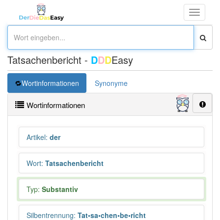
Toggle
navigati
Tatsachenbericht -
D
D
D
Easy
Wortinformationen
Synonyme
Wortinformationen
Artikel
:
der
Wort
:
Tatsachenbericht
Typ:
Substantiv
Silbentrennung
:
Tat•sa•chen•be•richt