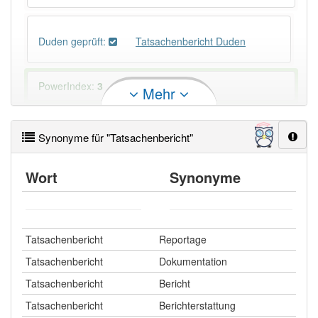
Duden geprüft:
Tatsachenbericht Duden
PowerIndex:
3
Mehr
Häufigkeit: 4 von 10
Synonyme für "Tatsachenbericht"
Wörter mit Endung
-tatsachenbericht
: 1
Wort
Synonyme
Wörter mit Endung
-tatsachenbericht
aber mit
einem anderen Artikel
der
: 0
Tatsachenbericht
Reportage
84% unserer Spielapp-Nutzer haben den Artikel
Tatsachenbericht
Dokumentation
korrekt erraten.
Tatsachenbericht
Bericht
Tatsachenbericht
Berichterstattung