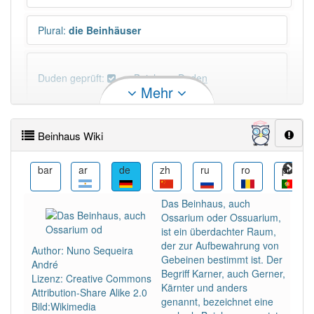
Plural
:
die Beinhäuser
Duden geprüft:
Beinhaus Duden
Mehr
Beinhaus Wiktionary
Beinhaus Wiki
PowerIndex:
13
br
bar
ar
de
zh
ru
ro
pt
Häufigkeit: 4 von 10
Das Beinhaus, auch
Ossarium oder Ossuarium,
Wörter mit Endung
-beinhaus
: 1
ist ein überdachter Raum,
der zur Aufbewahrung von
Author: Nuno Sequeira
Gebeinen bestimmt ist. Der
André
Wörter mit Endung
-beinhaus
aber mit einem
Begriff Karner, auch Gerner,
Lizenz: Creative Commons
anderen Artikel
das
: 0
Kärnter und anders
Attribution-Share Alike 2.0
genannt, bezeichnet eine
Bild:Wikimedia