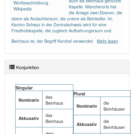
auch als Beinhaus genutzte
86% unserer Spielapp-Nutzer haben den Artikel
Wortbeschreibung :
Kapelle. Mancherorts hat
korrekt erraten.
Wikipedia
die Anlage zwei Ebenen, die
obere als Andachtsraum, die untere als Beinkeller. Im
Kanton Schwyz in der Zentralschweiz wird für eine
Friedhofskapelle, die zugleich Aufbahrungsraum und
Beinhaus ist, der Begriff Kerchel verwendet.
Mehr lesen
Konjunktion
Singular
Plural
das
Nominativ
Beinhaus
die
Nominativ
Beinhäuser
das
Akkusativ
Beinhaus
die
Akkusativ
Beinhäuser
dem