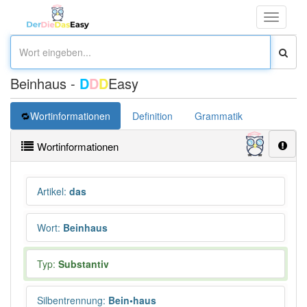
Toggle
navigati
Beinhaus -
D
D
D
Easy
Wortinformationen
Definition
Grammatik
Synonym
Wortinformationen
Artikel
:
das
Wort
:
Beinhaus
Typ:
Substantiv
Silbentrennung
:
Bein•haus