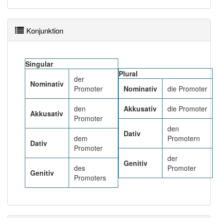
84% unserer Spielapp-Nutzer haben den Artikel
korrekt erraten.
Konjunktion
Singular
Plural
der
Nominativ
Promoter
Nominativ
die Promoter
den
Akkusativ
die Promoter
Akkusativ
Promoter
den
Dativ
dem
Promotern
Dativ
Promoter
der
Genitiv
des
Promoter
Genitiv
Promoters