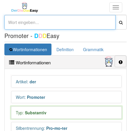
Toggle
navigati
Promoter -
D
D
D
Easy
Wortinformationen
Definition
Grammatik
Synonym
Wortinformationen
Artikel
:
der
Wort
:
Promoter
Typ:
Substantiv
Silbentrennung
:
Pro•mo•ter