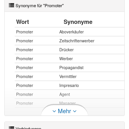
Synonyme für "Promoter"
Wort
Synonyme
Promoter
Aboverkäufer
Promoter
Zeitschriftenwerber
Promoter
Drücker
Promoter
Werber
Promoter
Propagandist
Promoter
Vermittler
Promoter
Impresario
Promoter
Agent
Promoter
Manager
Mehr
Promoter openthesaurus
Verbindungen