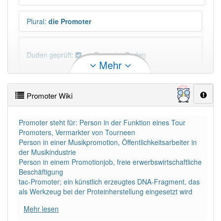
Plural
:
die Promoter
Duden geprüft:
Promoter Duden
Mehr
Promoter Wiktionary
Promoter Wiki
PowerIndex:
5
Promoter steht für: Person in der Funktion eines Tour
Promoters, Vermarkter von Tourneen
Häufigkeit: 4 von 10
Person in einer Musikpromotion, Öffentlichkeitsarbeiter in
der Musikindustrie
Wörter mit Endung
-promoter
: 2
Person in einem Promotionjob, freie erwerbswirtschaftliche
Beschäftigung
tac-Promoter; ein künstlich erzeugtes DNA-Fragment, das
Wörter mit Endung
-promoter
aber mit einem
als Werkzeug bei der Proteinherstellung eingesetzt wird
anderen Artikel
der
: 0
Mehr lesen