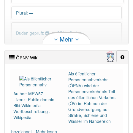
Plural
:
—
Duden geprüft:
ÖPNV Duden
Mehr
ÖPNV Wiktionary
ÖPNV Wiki
PowerIndex:
3
Als öffentlicher
Personennahverkehr
Häufigkeit: 4 von 10
(ÖPNV) wird der
Personenverkehr als Teil
Author: MPW57
Wörter mit Endung
-Öpnv
: 1
des öffentlichen Verkehrs
Lizenz: Public domain
(ÖV) im Rahmen der
Bild:Wikimedia
Grundversorgung auf
Wortbeschreibung :
Wörter mit Endung
-Öpnv
aber mit einem anderen
Straße, Schiene und
Wikipedia
Artikel
der
: 0
Wasser im Nahbereich
bezeichnet.
Mehr lesen