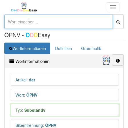
Toggle
navigati
ÖPNV -
D
D
D
Easy
Wortinformationen
Definition
Grammatik
Synonym
Wortinformationen
Artikel
:
der
Wort
:
ÖPNV
Typ:
Substantiv
Silbentrennung
:
ÖPNV