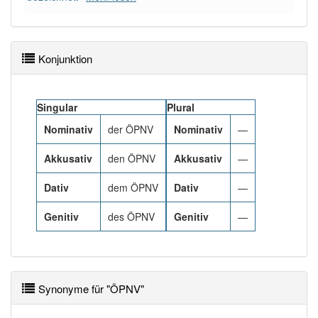
84% unserer Spielapp-Nutzer haben den Artikel
korrekt erraten.
Konjunktion
Singular
Plural
Nominativ
der ÖPNV
Nominativ
—
Akkusativ
den ÖPNV
Akkusativ
—
Dativ
dem ÖPNV
Dativ
—
Genitiv
des ÖPNV
Genitiv
—
Synonyme für "ÖPNV"