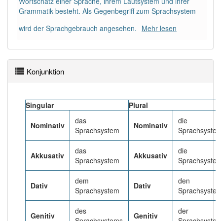
Wortschatz einer Sprache, ihrem Lautsystem und ihrer
Das Wort wird häufig verwendet im Bereich
Grammatik besteht. Als Gegenbegriff zum Sprachsystem
Sprachwissenschaft
wird der Sprachgebrauch angesehen.
Mehr lesen
96% unserer Spielapp-Nutzer haben den Artikel
korrekt erraten.
Konjunktion
Singular
Plural
das
die
Nominativ
Nominativ
Sprachsystem
Sprachsyste
das
die
Akkusativ
Akkusativ
Sprachsystem
Sprachsyste
dem
den
Dativ
Dativ
Sprachsystem
Sprachsyste
des
der
Genitiv
Genitiv
Sprachsystems
Sprachsyste