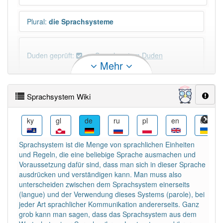
Plural
:
die Sprachsysteme
Duden geprüft:
Sprachsystem Duden
Mehr
Sprachsystem Wiktionary
Sprachsystem Wiki
PowerIndex:
5
sk
ky
gl
de
ru
pl
en
uk
Häufigkeit: 4 von 10
Sprachsystem ist die Menge von sprachlichen Einheiten
und Regeln, die eine beliebige Sprache ausmachen und
Wörter mit Endung
-sprachsystem
: 1
Voraussetzung dafür sind, dass man sich in dieser Sprache
ausdrücken und verständigen kann. Man muss also
unterscheiden zwischen dem Sprachsystem einerseits
Wörter mit Endung
-sprachsystem
aber mit einem
(langue) und der Verwendung dieses Systems (parole), bei
anderen Artikel
das
: 0
jeder Art sprachlicher Kommunikation andererseits. Ganz
grob kann man sagen, dass das Sprachsystem aus dem