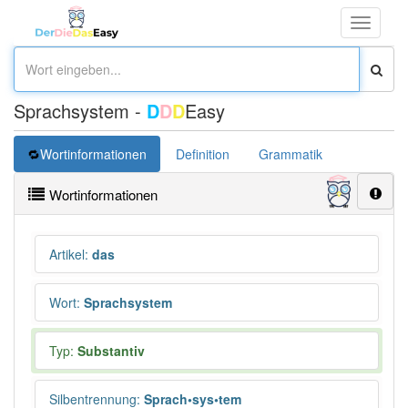
Toggle
navigati
Sprachsystem -
D
D
D
Easy
Wortinformationen
Definition
Grammatik
Übersetz
Wortinformationen
Artikel
:
das
Wort
:
Sprachsystem
Typ:
Substantiv
Silbentrennung
:
Sprach•sys•tem