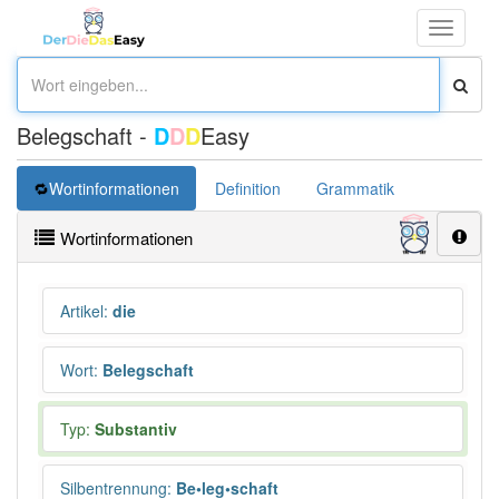
Toggle
navigati
Belegschaft -
D
D
D
Easy
Wortinformationen
Definition
Grammatik
Synonym
Wortinformationen
Artikel
:
die
Wort
:
Belegschaft
Typ:
Substantiv
Silbentrennung
:
Be•leg•schaft