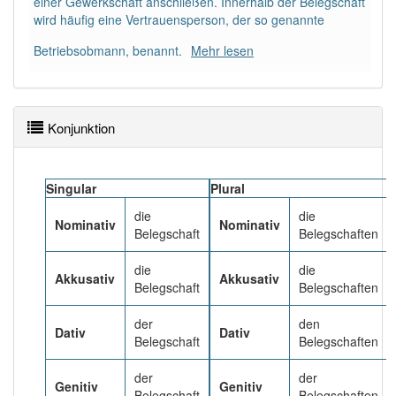
einer Gewerkschaft anschließen. Innerhalb der Belegschaft
wird häufig eine Vertrauensperson, der so genannte
Häufigkeit: 6 von 10
Betriebsobmann, benannt.
Mehr lesen
Wörter mit Endung
-belegschaft
: 2
Konjunktion
Wörter mit Endung
-belegschaft
aber mit einem
anderen Artikel
die
: 0
Singular
Plural
87% unserer Spielapp-Nutzer haben den Artikel
korrekt erraten.
die
die
Nominativ
Nominativ
Belegschaft
Belegschaften
die
die
Akkusativ
Akkusativ
Belegschaft
Belegschaften
der
den
Dativ
Dativ
Belegschaft
Belegschaften
der
der
Genitiv
Genitiv
Belegschaft
Belegschaften