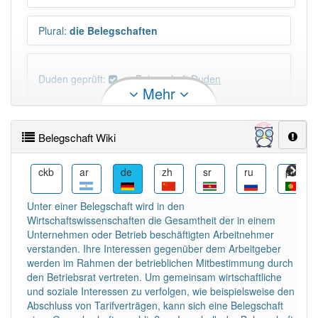
Plural
:
die Belegschaften
Duden geprüft:
Belegschaft Duden
Mehr
Belegschaft Wiktionary
Belegschaft Wiki
×
Wörter, die mit "-
schaft
" enden, haben fast immer
Artikel:
die
.
el
ckb
ar
de
zh
sr
ru
pt
Unter einer Belegschaft wird in den
DER:
13
Ausnahmen
Wirtschaftswissenschaften die Gesamtheit der in einem
Beispiele
Unternehmen oder Betrieb beschäftigten Arbeitnehmer
DIE:
879
verstanden. Ihre Interessen gegenüber dem Arbeitgeber
werden im Rahmen der betrieblichen Mitbestimmung durch
DAS:
1
Ausnahmen
Beispiele
den Betriebsrat vertreten. Um gemeinsam wirtschaftliche
und soziale Interessen zu verfolgen, wie beispielsweise den
Abschluss von Tarifverträgen, kann sich eine Belegschaft
PowerIndex:
13