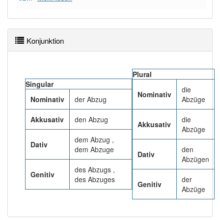
82% unserer Spielapp-Nutzer haben den Artikel
korrekt erraten.
Konjunktion
Plural
Singular
die
Nominativ
Nominativ
der Abzug
Abzüge
Akkusativ
den Abzug
die
Akkusativ
Abzüge
dem Abzug ,
Dativ
dem Abzuge
den
Dativ
Abzügen
des Abzugs ,
Genitiv
des Abzuges
der
Genitiv
Abzüge