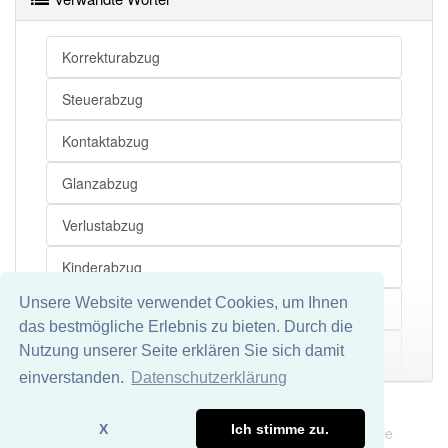
Tasteninstrument
Korrekturabzug
Abzug
Start
Steuerabzug
Abzug
Fahrtbeginn
Abzug
Abreise
Kontaktabzug
Abzug
Aufbruch
Glanzabzug
Abzug
Abfahrt
Verlustabzug
Kinderabzug
Abzug
Klimaanlage
Unsere Website verwendet Cookies, um Ihnen
Papierabzug
Abzug
Entlüfter
das bestmögliche Erlebnis zu bieten. Durch die
Abzug
Dunstabzug
Hochglanzabzug
Nutzung unserer Seite erklären Sie sich damit
Mehr
einverstanden.
Datenschutzerklärung
Fahnenabzug
Impressum
Datenschutz
Abzug
Preisnachlass
X
Ich stimme zu.
Wir übernehmen keine Garantie und keine Haftung für die
Truppenabzug