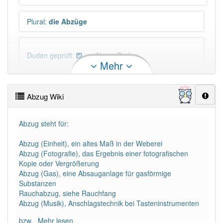
Plural
:
die Abzüge
Duden geprüft:
Abzug Duden
Mehr
Abzug Wiktionary
Abzug Wiki
PowerIndex:
7 048
Abzug steht für:
Häufigkeit: 6 von 10
Abzug (Einheit), ein altes Maß in der Weberei
Abzug (Fotografie), das Ergebnis einer fotografischen
Wörter mit Endung
-abzug
: 27
Kopie oder Vergrößerung
Abzug (Gas), eine Absauganlage für gasförmige
Substanzen
Wörter mit Endung
-abzug
aber mit einem anderen
Rauchabzug, siehe Rauchfang
Artikel
der
: 0
Abzug (Musik), Anschlagstechnik bei Tasteninstrumenten
bzw.
Mehr lesen