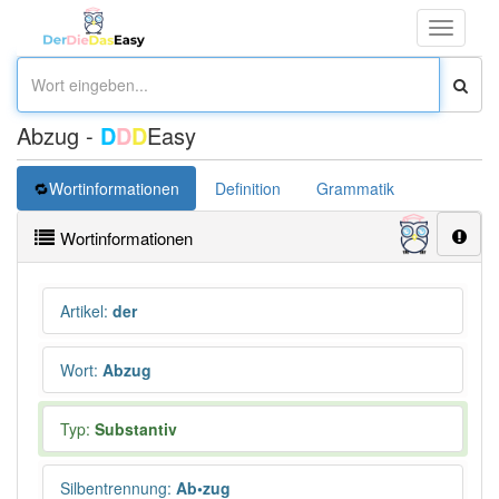
Toggle
navigati
Abzug -
D
D
D
Easy
Wortinformationen
Definition
Grammatik
Synonym
Wortinformationen
Artikel
:
der
Wort
:
Abzug
Typ:
Substantiv
Silbentrennung
:
Ab•zug