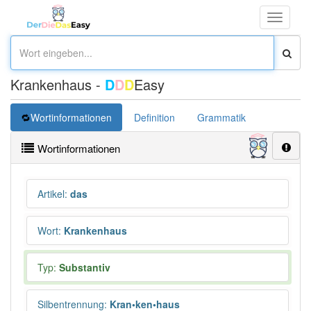
Toggle
navigati
Krankenhaus -
D
D
D
Easy
Wortinformationen
Definition
Grammatik
Synonym
Wortinformationen
Artikel
:
das
Wort
:
Krankenhaus
Typ:
Substantiv
Silbentrennung
:
Kran•ken•haus