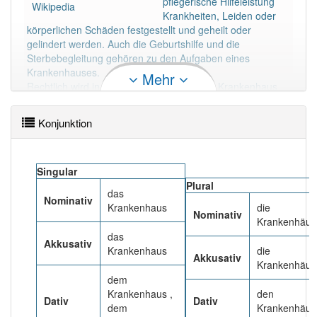
pflegerische Hilfeleistung
85% unserer Spielapp-Nutzer haben den Artikel
Wikipedia
Krankheiten, Leiden oder
korrekt erraten.
körperlichen Schäden festgestellt und geheilt oder
gelindert werden. Auch die Geburtshilfe und die
Sterbebegleitung gehören zu den Aufgaben eines
Krankenhauses.
Mehr
Rechtlich wird in Deutschland unter einem Krankenhaus
ein Betrieb im Sinne des
Krankenhausfinanzierungsgesetzes (KHG) verstanden, in
Konjunktion
dem die zu versorgenden Personen untergebracht und
verpflegt werden können.
Ein militärisches Krankenhaus wird Lazarett genannt.
Singular
Mehr lesen
Plural
das
Nominativ
Krankenhaus
die
Nominativ
Krankenhäus
das
Akkusativ
Krankenhaus
die
Akkusativ
Krankenhäus
dem
Krankenhaus ,
den
Dativ
Dativ
dem
Krankenhäus