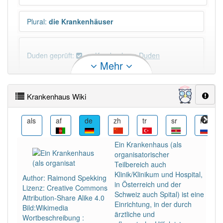
Plural
:
die Krankenhäuser
Duden geprüft:
Krankenhaus Duden
Mehr
Krankenhaus Wiktionary
Krankenhaus Wiki
PowerIndex:
496
mi
als
af
de
zh
tr
sr
ru
Häufigkeit: 6 von 10
Ein Krankenhaus (als
organisatorischer
Wörter mit Endung
-krankenhaus
: 11
Teilbereich auch
Klinik/Klinikum und Hospital,
Author: Raimond Spekking
in Österreich und der
Lizenz: Creative Commons
Wörter mit Endung
-krankenhaus
aber mit einem
Schweiz auch Spital) ist eine
Attribution-Share Alike 4.0
anderen Artikel
das
: 0
Einrichtung, in der durch
Bild:Wikimedia
ärztliche und
Wortbeschreibung :