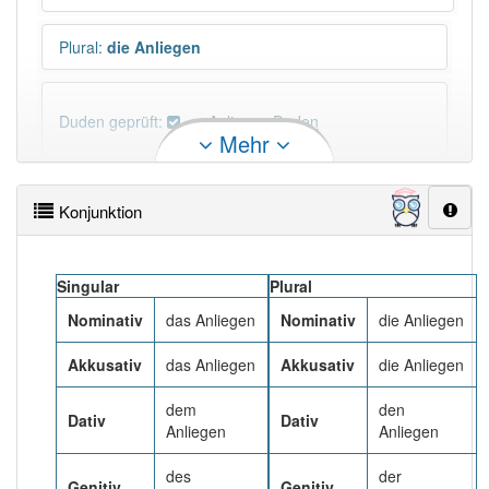
Plural
:
die Anliegen
Duden geprüft:
Anliegen Duden
Mehr
Anliegen Wiktionary
Konjunktion
×
Das Wort Anliegen ist eine Ausnahme.
Wörter, die mit "-
gen
" enden, haben fast immer
Artikel:
der
.
Singular
Plural
Nominativ
das Anliegen
Nominativ
die Anliegen
DER:
418
Akkusativ
das Anliegen
Akkusativ
die Anliegen
DIE:
42
Ausnahmen
Beispiele
dem
den
Dativ
Dativ
DAS:
198
Ausnahmen
Anliegen
Anliegen
Beispiele
des
der
Genitiv
Genitiv