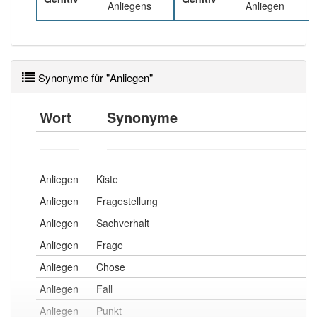
Anliegens
Anliegen
PowerIndex:
19
Häufigkeit: 6 von 10
Synonyme für "Anliegen"
Wörter mit Endung
-anliegen
: 2
Wort
Synonyme
Wörter mit Endung
-anliegen
aber mit einem
anderen Artikel
das
: 0
90% unserer Spielapp-Nutzer haben den Artikel
Anliegen
Kiste
korrekt erraten.
Anliegen
Fragestellung
Anliegen
Sachverhalt
Anliegen
Frage
Anliegen
Chose
Anliegen
Fall
Anliegen
Punkt