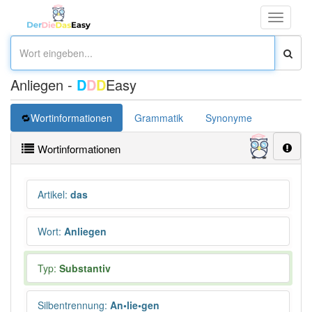
Toggle
navigati
Anliegen -
D
D
D
Easy
Wortinformationen
Grammatik
Synonyme
Überset
Wortinformationen
Artikel
:
das
Wort
:
Anliegen
Typ:
Substantiv
Silbentrennung
:
An•lie•gen