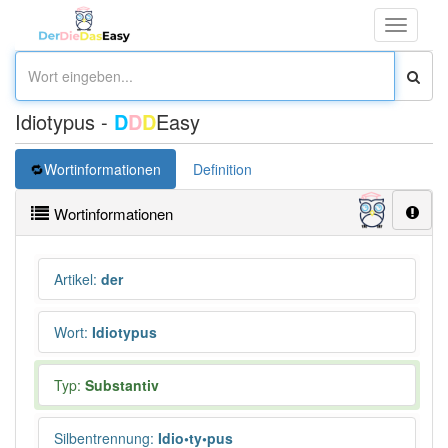
Toggle
navigati
Idiotypus -
D
D
D
Easy
Wortinformationen
Definition
Wortinformationen
Artikel
:
der
Wort
:
Idiotypus
Typ:
Substantiv
Silbentrennung
:
Idio•ty•pus