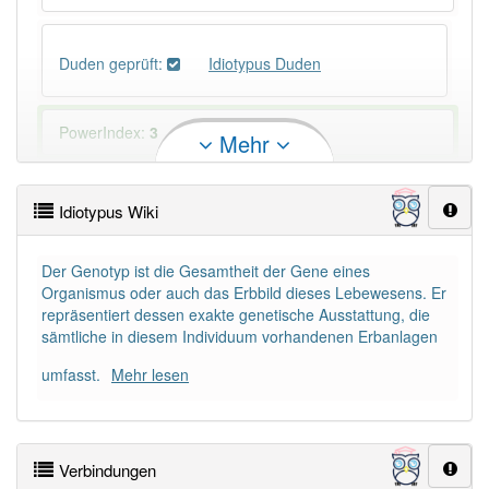
Duden geprüft:
Idiotypus Duden
PowerIndex:
3
Mehr
Häufigkeit: 2 von 10
Idiotypus Wiki
Wörter mit Endung
-idiotypus
: 1
Der Genotyp ist die Gesamtheit der Gene eines
Organismus oder auch das Erbbild dieses Lebewesens. Er
Wörter mit Endung
-idiotypus
aber mit einem
repräsentiert dessen exakte genetische Ausstattung, die
anderen Artikel
der
: 0
sämtliche in diesem Individuum vorhandenen Erbanlagen
umfasst.
Mehr lesen
Das Wort wird häufig verwendet im Bereich
Biologie veraltend
81% unserer Spielapp-Nutzer haben den Artikel
Verbindungen
korrekt erraten.