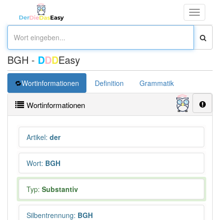
Toggle
navigati
BGH -
D
D
D
Easy
Wortinformationen
Definition
Grammatik
Synonym
Wortinformationen
Artikel
:
der
Wort
:
BGH
Typ:
Substantiv
Silbentrennung
:
BGH