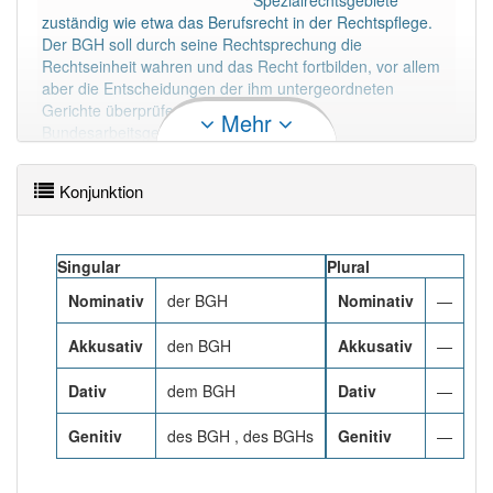
Spezialrechtsgebiete
98% unserer Spielapp-Nutzer haben den Artikel
zuständig wie etwa das Berufsrecht in der Rechtspflege.
korrekt erraten.
Der BGH soll durch seine Rechtsprechung die
Rechtseinheit wahren und das Recht fortbilden, vor allem
aber die Entscheidungen der ihm untergeordneten
Gerichte überprüfen. Er ist neben dem
Mehr
Bundesarbeitsgericht, Bundesfinanzhof,
Bundessozialgericht und Bundesverwaltungsgericht einer
der fünf obersten Gerichtshöfe des Bundes und neben
Konjunktion
dem Bundesverfassungsgericht eines von zwei
Bundesgerichten mit Sitz in Karlsruhe, wobei ein Senat
des BGH in Leipzig angesiedelt ist.
Mehr lesen
Singular
Plural
Nominativ
der BGH
Nominativ
—
Akkusativ
den BGH
Akkusativ
—
Dativ
dem BGH
Dativ
—
Genitiv
des BGH , des BGHs
Genitiv
—