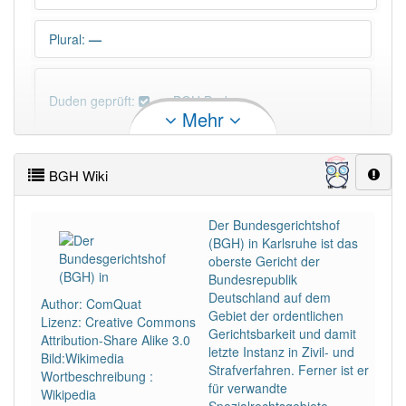
Plural
:
—
Duden geprüft:
BGH Duden
Mehr
BGH Wiktionary
BGH Wiki
PowerIndex:
4
Der Bundesgerichtshof
(BGH) in Karlsruhe ist das
Häufigkeit: 6 von 10
oberste Gericht der
Bundesrepublik
Wörter mit Endung
-bgh
: 1
Deutschland auf dem
Author: ComQuat
Gebiet der ordentlichen
Lizenz: Creative Commons
Gerichtsbarkeit und damit
Attribution-Share Alike 3.0
Wörter mit Endung
-bgh
aber mit einem anderen
letzte Instanz in Zivil- und
Bild:Wikimedia
Artikel
der
: 0
Strafverfahren. Ferner ist er
Wortbeschreibung :
für verwandte
Wikipedia