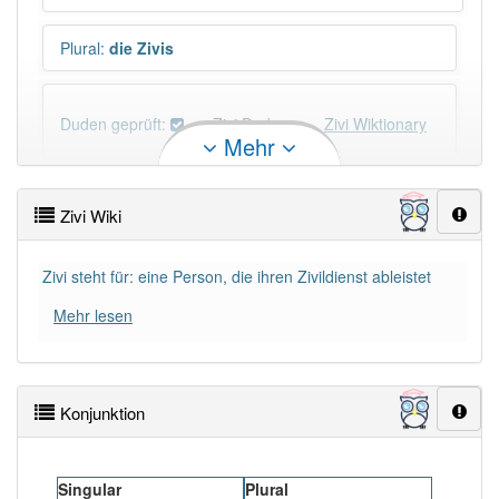
Plural
:
die Zivis
Duden geprüft:
Zivi Duden
Zivi Wiktionary
Mehr
PowerIndex:
5
Zivi Wiki
Häufigkeit: 4 von 10
Zivi steht für: eine Person, die ihren Zivildienst ableistet
Wörter mit Endung
-zivi
: 1
Mehr lesen
Wörter mit Endung
-zivi
aber mit einem anderen
Artikel
der
: 0
Konjunktion
Das Wort wird häufig verwendet im Bereich
Jargon
Singular
Plural