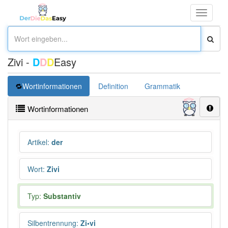
Toggle
navigati
Zivi -
D
D
D
Easy
Wortinformationen
Definition
Grammatik
Synonym
Wortinformationen
Artikel
:
der
Wort
:
Zivi
Typ:
Substantiv
Silbentrennung
:
Zi•vi