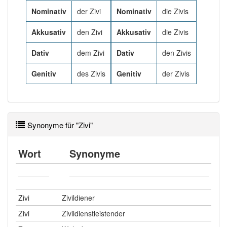
83% unserer Spielapp-Nutzer haben den Artikel
Nominativ
der Zivi
Nominativ
die Zivis
korrekt erraten.
Akkusativ
den Zivi
Akkusativ
die Zivis
Dativ
dem Zivi
Dativ
den Zivis
Genitiv
des Zivis
Genitiv
der Zivis
Synonyme für "Zivi"
Wort
Synonyme
Zivi
Zivildiener
Zivi
Zivildienstleistender