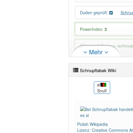
Duden geprüft:
Schnu
PowerIndex:
3
Wörter mit Endung
-schnup
Mehr
97% unserer Spielapp-Nutzer
Schnupftabak Wiki
als
af
العاط)
Schnupftabak
Snuif
Polish Wikipedia
Lizenz: Creative Commons Att