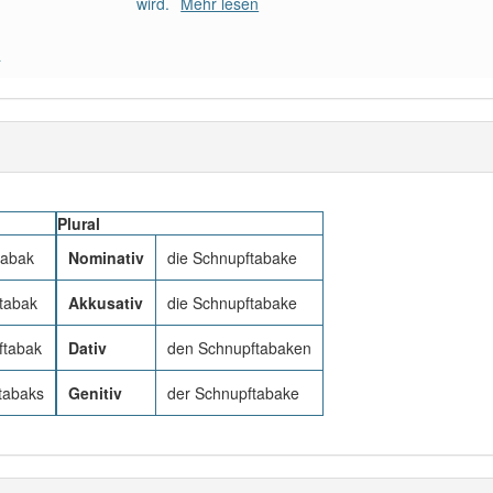
wird.
Mehr lesen
a
Plural
tabak
Nominativ
die Schnupftabake
tabak
Akkusativ
die Schnupftabake
ftabak
Dativ
den Schnupftabaken
tabaks
Genitiv
der Schnupftabake