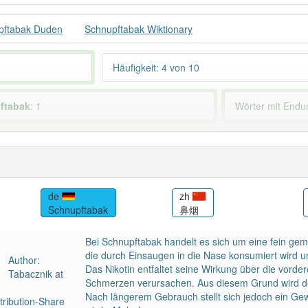
pftabak Duden
Schnupftabak Wiktionary
Häufigkeit: 4 von 10
ftabak
: 1
Wörter mit End
 haben den Artikel korrekt erraten.
de
zh
Schnupftabak
鼻烟
Bei Schnupftabak handelt es sich um eine fein ge
die durch Einsaugen in die Nase konsumiert wird u
Author:
Das Nikotin entfaltet seine Wirkung über die vord
Tabacznik at
Schmerzen verursachen. Aus diesem Grund wird d
Nach längerem Gebrauch stellt sich jedoch ein G
ribution-Share