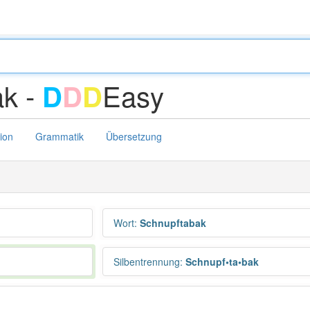
ak -
Easy
D
D
D
tion
Grammatik
Übersetzung
Wort
:
Schnupftabak
Silbentrennung
:
Schnupf•ta•bak