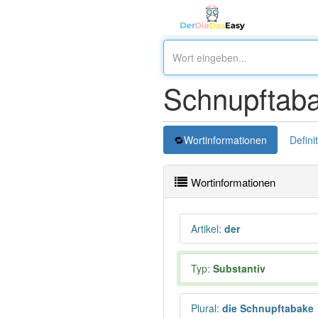
Schnupftab
Wortinformationen
Defini
Wortinformationen
Artikel
:
der
Typ:
Substantiv
Plural
:
die Schnupftabake