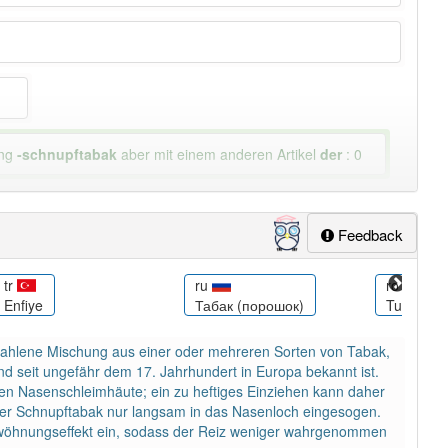
ung
-schnupftabak
aber mit einem anderen Artikel
der
: 0
Feedback
tr
ru
ro
Enfiye
Табак (порошок)
Tutun de 
mahlene Mischung aus einer oder mehreren Sorten von Tabak,
nd seit ungefähr dem 17. Jahrhundert in Europa bekannt ist.
eren Nasenschleimhäute; ein zu heftiges Einziehen kann daher
er Schnupftabak nur langsam in das Nasenloch eingesogen.
ewöhnungseffekt ein, sodass der Reiz weniger wahrgenommen