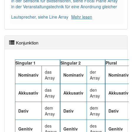
in der Sensorik für Bildsensoren, siehe Focal Plane Array
Das Wort wird häufig verwendet im Bereich
in der Veranstaltungstechnik für eine Anordnung gleicher
Fachsprache
besonders EDV
Lautsprecher, siehe Line Array
Mehr lesen
94% unserer Spielapp-Nutzer haben den Artikel
korrekt erraten.
Konjunktion
Singular 1
Singular 2
Plural
das
der
Nominativ
Nominativ
Nominativ
Array
Array
das
den
Akkusativ
Akkusativ
Akkusativ
Array
Array
dem
dem
Dativ
Dativ
Dativ
Array
Array
des
des
Genitiv
Genitiv
Genitiv
Arrays
Arrays