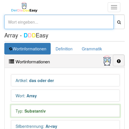
Toggle
navigati
Array -
D
D
D
Easy
Wortinformationen
Definition
Grammatik
Synonym
Wortinformationen
Artikel
:
das oder der
Wort
:
Array
Typ:
Substantiv
Silbentrennung
:
Ar•ray