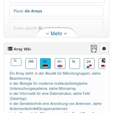
Plural
:
die Arrays
Duden geprüft:
Array Duden
Mehr
Array Wiktionary
Array Wiki
PowerIndex:
5
ko
fa
ckb
de
en
ta
pa
my
Häufigkeit: 4 von 10
Ein Array steht: in der Akustik für Mikrofongruppen, siehe
Beamforming
Wörter mit Endung
-array
: 1
in der Biologie für moderne molekularbiologische
Untersuchungssysteme, siehe Microarray
in der Informatik für eine Datenstruktur, siehe Feld
Wörter mit Endung
-array
aber mit einem anderen
(Datentyp)
Artikel
das
: 0
in der Sendetechnik eine Anordnung von Antennen, siehe
Antennentechnik#Gruppenantennen