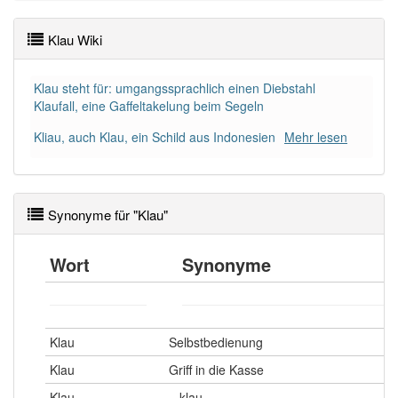
Das Wort wird häufig verwendet im Bereich
Klau Wiki
umgangssprachlich
Klau steht für: umgangssprachlich einen Diebstahl
95% unserer Spielapp-Nutzer haben den Artikel
Klaufall, eine Gaffeltakelung beim Segeln
korrekt erraten.
Kliau, auch Klau, ein Schild aus Indonesien
Mehr lesen
Synonyme für "Klau"
Wort
Synonyme
Klau
Selbstbedienung
Klau
Griff in die Kasse
Klau
...klau