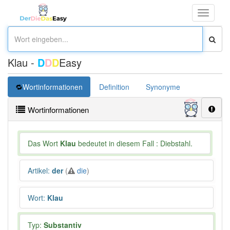
Toggle
navigati
Klau -
D
D
D
Easy
Wortinformationen
Definition
Synonyme
Wortinformationen
Das Wort
Klau
bedeutet in diesem Fall : Diebstahl.
Artikel
:
der
(
die
)
Wort
:
Klau
Typ:
Substantiv