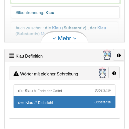
Silbentrennung
:
Klau
Auch zu sehen
:
die
Klau
(Substantiv)
,
der
Klau
(Substantiv)
Mehr
Mehr
Duden geprüft:
Klau Duden
Klau Definition
PowerIndex:
3
Wörter mit gleicher Schreibung
Häufigkeit: 8 von 10
die Klau //
Substantiv
Ende der Gaffel
Wörter mit Endung
-klau
: 3
der Klau //
Substantiv
Diebstahl
Wörter mit Endung
-klau
aber mit einem anderen
Artikel: 2