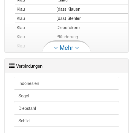
Klau
(das) Klauen
Klau
(das) Stehlen
Klau
Dieberei(en)
Klau
Plünderung
Klau
Entwendung
Mehr
Klau
Diebstahl
Klau
Klauerei
Verbindungen
Klau openthesaurus
Indonesien
Segel
Diebstahl
Schild