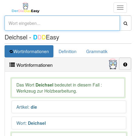
Toggle
navigati
Deichsel -
D
D
D
Easy
Wortinformationen
Definition
Grammatik
Übersetz
Wortinformationen
Das Wort
Deichsel
bedeutet in diesem Fall :
Werkzeug zur Holzbearbeitung.
Artikel
:
die
Wort
:
Deichsel