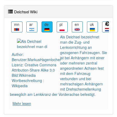
Wörter mit Endung
-deichsel
: 4
Deichsel Wiki
Wörter mit Endung
-deichsel
aber mit einem
nl
mn
ar
de
pl
en
uk
nl
anderen Artikel
die
: 0
Als Deichsel bezeichnet
Das Wort wird häufig verwendet im Bereich
man die Zug- und
Holzverarbeitung
Lenkvorrichtung an
gezogenen Fahrzeugen. Sie
Author:
ist bei Anhängern mit einer
98% unserer Spielapp-Nutzer haben den Artikel
Benutzer:MarkusHagenlocher
oder mehreren zentral
korrekt erraten.
Lizenz: Creative Commons
angeordneten Achsen fest
Attribution-Share Alike 3.0
mit dem Fahrzeug
Bild:Wikimedia
verbunden und bei
Wortbeschreibung :
mehrachsigen Anhängern
Wikipedia
mit Drehschemellenkung
beweglich am Lenkkranz der Vorderachse befestigt.
Mehr lesen