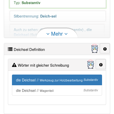
Typ:
Substantiv
Silbentrennung
:
Deich•sel
Auch zu sehen
:
die
Deichsel
(Substantiv)
,
die
Mehr
Deichsel
(Substantiv)
Mehr
Plural
:
die Deichseln
Deichsel Definition
Wörter mit gleicher Schreibung
Duden geprüft:
Deichsel Duden
Deichsel Wiktionary
die Deichsel //
Substantiv
Werkzeug zur Holzbearbeitung
die Deichsel //
Substantiv
Wagenteil
PowerIndex:
49
Häufigkeit: 4 von 10