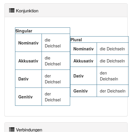
Konjunktion
Singular
Plural
die
Nominativ
Deichsel
Nominativ
die Deichseln
die
Akkusativ
Akkusativ
die Deichseln
Deichsel
den
der
Dativ
Dativ
Deichseln
Deichsel
Genitiv
der Deichseln
der
Genitiv
Deichsel
Verbindungen