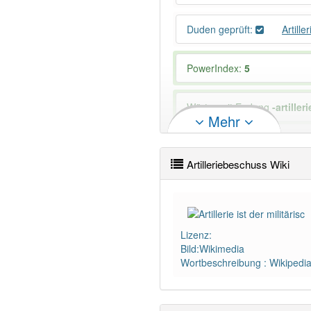
Duden geprüft:
Artill
PowerIndex:
5
Wörter mit Endung
-artille
Mehr
Das Wort wird häufig verwe
Artilleriebeschuss Wiki
Lizenz:
Bild:Wikimedia
Wortbeschreibung : Wikipedi