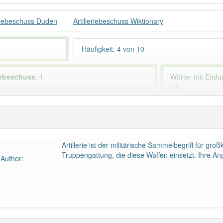
eriebeschuss Duden
Artilleriebeschuss Wiktionary
Häufigkeit: 4 von 10
riebeschuss
: 1
Wörter mit End
: 0
ndet im Bereich
Militär
97% unserer Spie
Artillerie ist der militärische Sammelbegriff für 
Truppengattung, die diese Waffen einsetzt. Ihre Ang
Author:
a