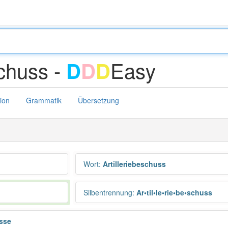
schuss -
Easy
D
D
D
tion
Grammatik
Übersetzung
Wort
:
Artilleriebeschuss
Silbentrennung
:
Ar•til•le•rie•be•schuss
üsse