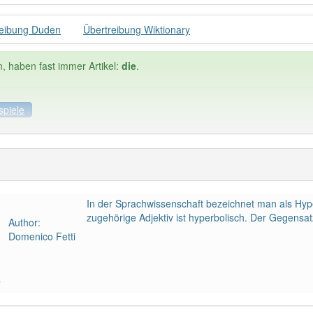
reibung Duden
Übertreibung Wiktionary
n, haben fast immer Artikel:
die
.
spiele
ele
Häufigkeit: 4 von 10
In der Sprachwissenschaft bezeichnet man als Hyper
eibung
: 1
Wörter mit End
zugehörige Adjektiv ist hyperbolisch. Der Gegensatz
Author:
Domenico Fetti
 haben den Artikel korrekt erraten.
a