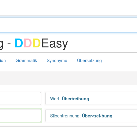
g -
Easy
D
D
D
tion
Grammatik
Synonyme
Übersetzung
Wort
:
Übertreibung
Silbentrennung
:
Über•trei•bung