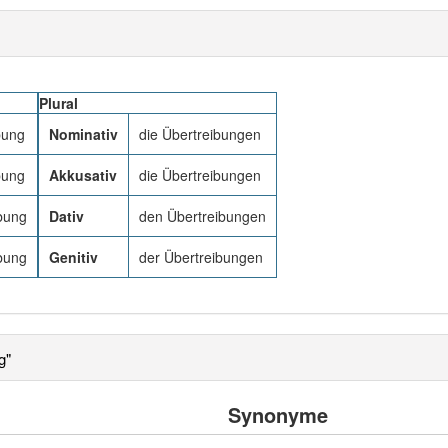
Plural
bung
Nominativ
die Übertreibungen
bung
Akkusativ
die Übertreibungen
bung
Dativ
den Übertreibungen
bung
Genitiv
der Übertreibungen
g"
Synonyme