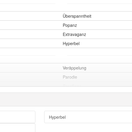
Überspanntheit
Popanz
Extravaganz
Hyperbel
Veräppelung
Parodie
Persiflage
Karikatur
Überzeichnung
Überspitzung
Hyperbel
humoristische Verarbeitung
Satire