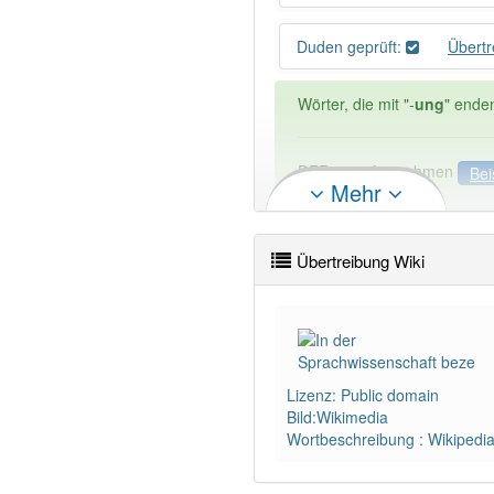
Duden geprüft:
Übert
Wörter, die mit "-
ung
" ende
DER:
127
Ausnahmen
Bei
Mehr
DIE:
11 043
DAS:
2
Ausnahmen
Beispi
Übertreibung Wiki
PowerIndex:
19
Wörter mit Endung
-Übertr
Lizenz: Public domain
98% unserer Spielapp-Nutzer
Bild:Wikimedia
Wortbeschreibung : Wikipedi