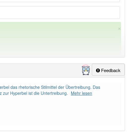
×
Feedback
bel das rhetorische Stilmittel der Übertreibung. Das
ung
-Übertreibung
aber mit einem anderen Artikel
die
: 0
 zur Hyperbel ist die Untertreibung.
Mehr lesen