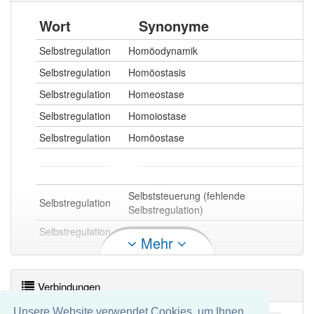
Wort
Synonyme
Selbstregulation
Homöodynamik
Selbstregulation
Homöostasis
Selbstregulation
Homeostase
Selbstregulation
Homoiostase
Selbstregulation
Homöostase
Selbststeuerung (fehlende
Selbstregulation
Selbstregulation)
Selbstregulation
Impulskontrolle
Mehr
Selbstregulation openthesaurus
Verbindungen
Unsere Website verwendet Cookies, um Ihnen