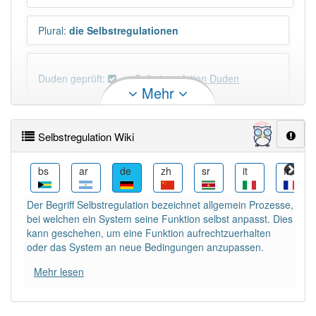
Plural
:
die Selbstregulationen
Duden geprüft:
Selbstregulation Duden
Mehr
Selbstregulation Wiktionary
Selbstregulation Wiki
×
Wörter, die mit "-
ion
" enden, haben fast immer
Artikel:
die
.
et
bs
ar
de
zh
sr
it
fr
Der Begriff Selbstregulation bezeichnet allgemein Prozesse,
DER:
21
Ausnahmen
bei welchen ein System seine Funktion selbst anpasst. Dies
Beispiele
kann geschehen, um eine Funktion aufrechtzuerhalten
DIE:
2 809
oder das System an neue Bedingungen anzupassen.
DAS:
114
Ausnahmen
Beispiele
Mehr lesen
PowerIndex:
2