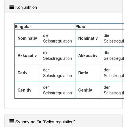
Konjunktion
Häufigkeit: 2 von 10
Singular
Plural
Wörter mit Endung
-selbstregulation
: 1
die
die
Nominativ
Nominativ
Selbstregulation
Selbstregula
Wörter mit Endung
-selbstregulation
aber mit einem
anderen Artikel
die
: 0
die
die
Akkusativ
Akkusativ
Selbstregulation
Selbstregula
87% unserer Spielapp-Nutzer haben den Artikel
korrekt erraten.
der
den
Dativ
Dativ
Selbstregulation
Selbstregula
der
der
Genitiv
Genitiv
Selbstregulation
Selbstregula
Synonyme für "Selbstregulation"