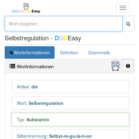
Toggle
navigati
Selbstregulation -
D
D
D
Easy
Wortinformationen
Definition
Grammatik
Synonym
Wortinformationen
Artikel
:
die
Wort
:
Selbstregulation
Typ:
Substantiv
Silbentrennung
:
Selbst•re•gu•la•ti•on