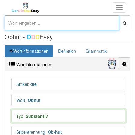
Toggle
navigati
Obhut -
D
D
D
Easy
Wortinformationen
Definition
Grammatik
Synonym
Wortinformationen
Artikel
:
die
Wort
:
Obhut
Typ:
Substantiv
Silbentrennung
:
Ob•hut