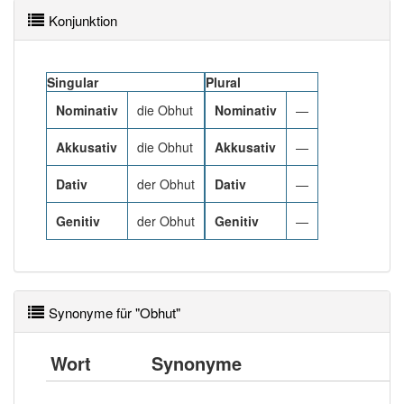
Das Wort wird häufig verwendet im Bereich
Konjunktion
gehoben
85% unserer Spielapp-Nutzer haben den Artikel
Singular
Plural
korrekt erraten.
Nominativ
die Obhut
Nominativ
—
Akkusativ
die Obhut
Akkusativ
—
Dativ
der Obhut
Dativ
—
Genitiv
der Obhut
Genitiv
—
Synonyme für "Obhut"
Wort
Synonyme