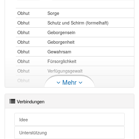
Obhut
Sorge
Obhut
Schutz und Schirm (formelhaft)
Obhut
Geborgensein
Obhut
Geborgenheit
Obhut
Gewahrsam
Obhut
Fürsorglichkeit
Obhut
Verfügungsgewalt
Obhut
Aufsicht
Mehr
Obhut
Fürsorge
Obhut
Schutz
Verbindungen
Obhut
Verantwortung
Idee
Unterstützung
Obhut
Protektorat