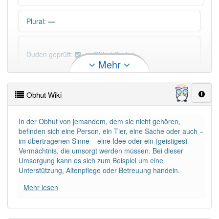
Plural
:
—
Duden geprüft:
Obhut Duden
Mehr
Obhut Wiktionary
Obhut Wiki
PowerIndex:
17
In der Obhut von jemandem, dem sie nicht gehören,
befinden sich eine Person, ein Tier, eine Sache oder auch −
Häufigkeit: 4 von 10
im übertragenen Sinne − eine Idee oder ein (geistiges)
Vermächtnis, die umsorgt werden müssen. Bei dieser
Wörter mit Endung
-obhut
: 1
Umsorgung kann es sich zum Beispiel um eine
Unterstützung, Altenpflege oder Betreuung handeln.
Wörter mit Endung
-obhut
aber mit einem anderen
Mehr lesen
Artikel
die
: 0