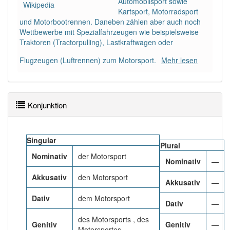
Automobilsport sowie
84% unserer Spielapp-Nutzer haben den Artikel
Wikipedia
Kartsport, Motorradsport
korrekt erraten.
und Motorbootrennen. Daneben zählen aber auch noch
Wettbewerbe mit Spezialfahrzeugen wie beispielsweise
Traktoren (Tractorpulling), Lastkraftwagen oder
Flugzeugen (Luftrennen) zum Motorsport.
Mehr lesen
Konjunktion
Singular
Plural
Nominativ
der Motorsport
Nominativ
—
Akkusativ
den Motorsport
Akkusativ
—
Dativ
dem Motorsport
Dativ
—
des Motorsports , des
Genitiv
Genitiv
—
Motorsportes