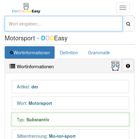
Toggle
navigati
Motorsport -
D
D
D
Easy
Wortinformationen
Definition
Grammatik
Übersetz
Wortinformationen
Artikel
:
der
Wort
:
Motorsport
Typ:
Substantiv
Silbentrennung
:
Mo•tor•sport