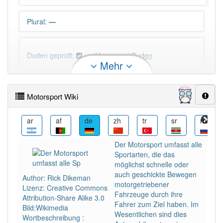
Plural
:
—
Duden geprüft:
Motorsport Duden
Mehr
Motorsport Wiktionary
Motorsport Wiki
PowerIndex:
3
ast
ar
af
de
zh
tr
sr
ru
Häufigkeit: 4 von 10
Der Motorsport umfasst alle
Sportarten, die das
Wörter mit Endung
-motorsport
: 1
möglichst schnelle oder
auch geschickte Bewegen
Author: Rick Dikeman
motorgetriebener
Lizenz: Creative Commons
Wörter mit Endung
-motorsport
aber mit einem
Fahrzeuge durch ihre
Attribution-Share Alike 3.0
anderen Artikel
der
: 0
Fahrer zum Ziel haben. Im
Bild:Wikimedia
Wesentlichen sind dies
Wortbeschreibung :