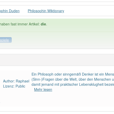
ophin Duden
Philosophin Wiktionary
haben fast immer Artikel:
die
.
spiele
spiele
Häufigkeit: 4 von 10
Ein Philosoph oder sinngemäß Denker ist ein Mens
ophin
: 5
Wörter mit End
(Sinn-)Fragen über die Welt, über den Menschen un
Author: Raphael
damit jemand mit praktischer Lebensklugheit bezeic
Lizenz: Public
Mehr lesen
 haben den Artikel korrekt erraten.
a