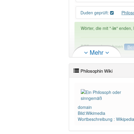
Duden geprüft:
Philos
Wörter, die mit "-
in
" enden, 
DER:
670
Ausnahmen
Bei
Mehr
DIE:
10 051
DAS:
918
Ausnahmen
Bei
Philosophin Wiki
PowerIndex:
11
Wörter mit Endung
-philos
domain
90% unserer Spielapp-Nutzer
Bild:Wikimedia
Wortbeschreibung : Wikipedi