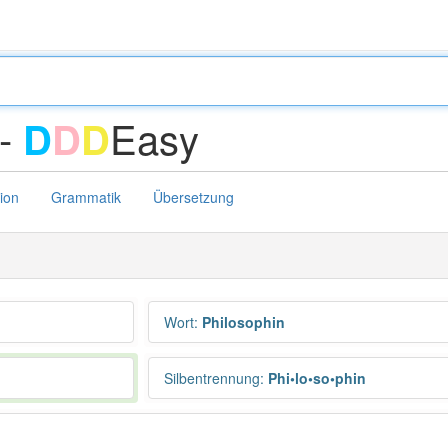
 -
Easy
D
D
D
tion
Grammatik
Übersetzung
Wort
:
Philosophin
Silbentrennung
:
Phi•lo•so•phin