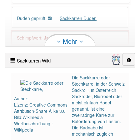
Duden geprüft:
Sackkarren Duden
Schimpfwort
:
Ja
Mehr
PowerIndex:
2
Sackkarren Wiki
Häufigkeit: 2 von 10
Die Sackkarre oder
Stechkarre, in der Schweiz
Wörter mit Endung
-sackkarren
: 1
Sackrolli, in Österreich
Sackrodel, Bierrodel oder
Author:
meist einfach Rodel
Wörter mit Endung
-sackkarren
aber mit einem
Lizenz: Creative Commons
genannt, ist eine
anderen Artikel
der
: 0
Attribution-Share Alike 3.0
zweirädrige Karre zur
Bild:Wikimedia
Beförderung von Lasten.
Wortbeschreibung :
93% unserer Spielapp-Nutzer haben den Artikel
Die Radnabe ist
Wikipedia
korrekt erraten.
mechanisch zugleich