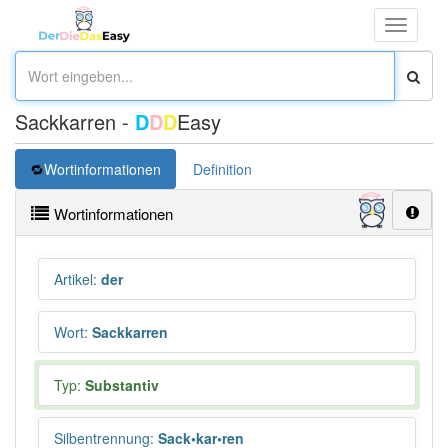
Toggle
navigati
Sackkarren -
D
D
D
Easy
Wortinformationen
Definition
Wortinformationen
Artikel
:
der
Wort
:
Sackkarren
Typ:
Substantiv
Silbentrennung
:
Sack•kar•ren