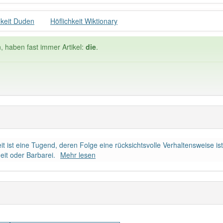
hkeit Duden
Höflichkeit Wiktionary
, haben fast immer Artikel:
die
.
Häufigkeit: 4 von 10
rtheit ist eine Tugend, deren Folge eine rücksichtsvolle Verhaltenswei
keit
: 2
Wörter mit End
heit oder Barbarei.
Mehr lesen
 haben den Artikel korrekt erraten.