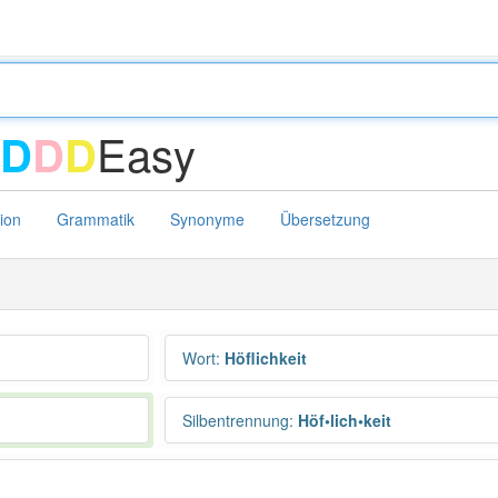
Easy
D
D
D
tion
Grammatik
Synonyme
Übersetzung
Wort
:
Höflichkeit
Silbentrennung
:
Höf•lich•keit