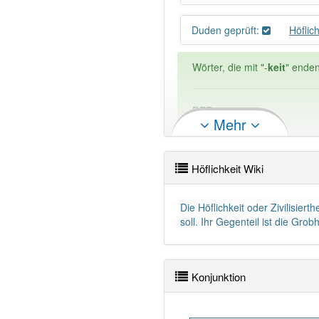
Duden geprüft:
Höflic
Wörter, die mit "-
keit
" enden
DER:
0
Mehr
DIE:
2 313
DAS:
0
Höflichkeit Wiki
PowerIndex:
121
Die Höflichkeit oder Zivilisie
Wörter mit Endung
-höflich
soll. Ihr Gegenteil ist die Grob
94% unserer Spielapp-Nutzer
Konjunktion