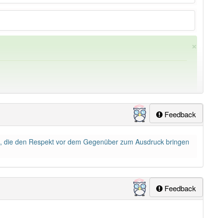
×
Feedback
se ist, die den Respekt vor dem Gegenüber zum Ausdruck bringen
ung
-höflichkeit
aber mit einem anderen Artikel
die
: 0
Feedback