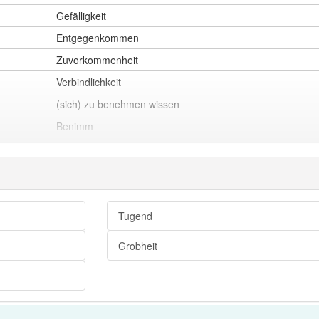
Gefälligkeit
Entgegenkommen
Zuvorkommenheit
Verbindlichkeit
(sich) zu benehmen wissen
Benimm
Umgangsform
Etikette
Manieren
feine Sitte
Tugend
Benehmen
Grobheit
Anstand
Galanterie
Umgangsformen