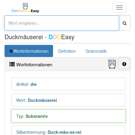
Toggle
navigati
Duckmäuserei -
D
D
D
Easy
Wortinformationen
Definition
Grammatik
Synonym
Wortinformationen
Artikel
:
die
Wort
:
Duckmäuserei
Typ:
Substantiv
Silbentrennung
:
Duck•mäu•se•rei