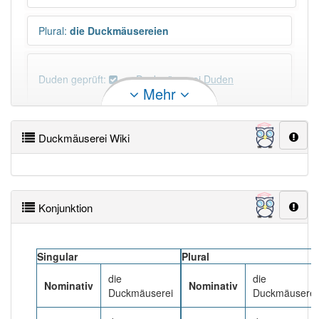
Plural
:
die Duckmäusereien
Duden geprüft:
Duckmäuserei Duden
Mehr
Duckmäuserei Wiktionary
Duckmäuserei Wiki
×
Wörter, die mit "-
ei
" enden, haben fast immer
Artikel:
die
.
Konjunktion
DER:
58
Ausnahmen
Beispiele
DIE:
1 090
Singular
Plural
DAS:
81
Ausnahmen
Beispiele
die
die
Nominativ
Nominativ
Duckmäuserei
Duckmäuserei
PowerIndex:
3