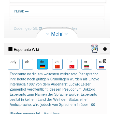
Plural
:
—
Duden geprüft:
Esperanto Duden
Mehr
Esperanto Wiktionary
Esperanto Wiki
PowerIndex:
3
ady
ab
de
zh
tr
sr
ru
ro
Häufigkeit: 4 von 10
Esperanto ist die am weitesten verbreitete Plansprache.
Ihre heute noch gültigen Grundlagen wurden als Lingvo
Wörter mit Endung
-esperanto
: 1
Internacia 1887 von dem Augenarzt Ludwik Lejzer
Zamenhof veröffentlicht, dessen Pseudonym Doktoro
Esperanto zum Namen der Sprache wurde. Esperanto
Wörter mit Endung
-esperanto
aber mit einem
besitzt in keinem Land der Welt den Status einer
anderen Artikel
das
: 0
Amtssprache, wird jedoch von Sprechern in über 100
Staaten verwendet.
Mehr lesen