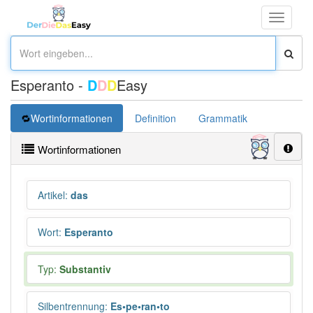
Toggle
navigati
Esperanto -
D
D
D
Easy
Wortinformationen
Definition
Grammatik
Übersetz
Wortinformationen
Artikel
:
das
Wort
:
Esperanto
Typ:
Substantiv
Silbentrennung
:
Es•pe•ran•to