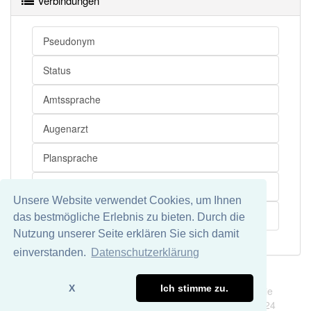
Verbindungen
Pseudonym
Status
Amtssprache
Augenarzt
Plansprache
Sprecher
Unsere Website verwendet Cookies, um Ihnen
Doktor
das bestmögliche Erlebnis zu bieten. Durch die
Nutzung unserer Seite erklären Sie sich damit
einverstanden.
Datenschutzerklärung
Impressum
Datenschutz
X
Ich stimme zu.
Wir übernehmen keine Garantie und keine Haftung für die
Richtigkeit und Vollständigkeit dieser Seite. DDDEasy 2024