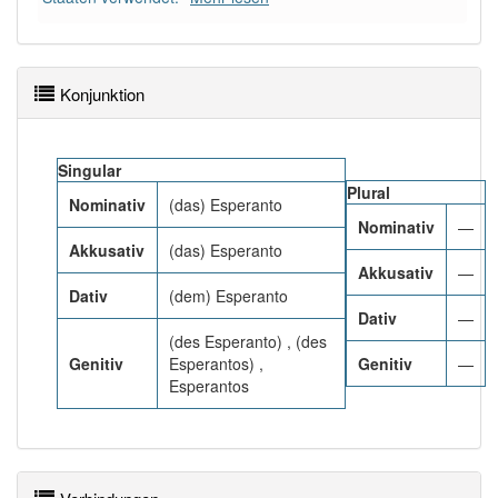
83% unserer Spielapp-Nutzer haben den Artikel
korrekt erraten.
Konjunktion
Singular
Plural
Nominativ
(das) Esperanto
Nominativ
—
Akkusativ
(das) Esperanto
Akkusativ
—
Dativ
(dem) Esperanto
Dativ
—
(des Esperanto) , (des
Genitiv
Esperantos) ,
Genitiv
—
Esperantos