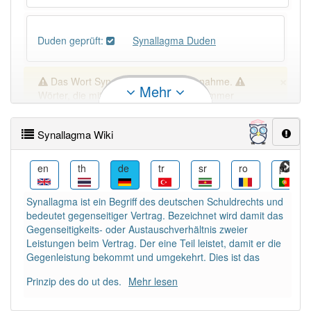
Duden geprüft:
Synallagma Duden
×
Das Wort Synallagma ist eine Ausnahme.
Mehr
Wörter, die mit "-
a
" enden, haben fast immer
Artikel:
die
.
Synallagma Wiki
DER:
271
Ausnahmen
Beispiele
es
en
th
de
tr
sr
ro
pt
DIE:
1 721
Synallagma ist ein Begriff des deutschen Schuldrechts und
DAS:
459
Ausnahmen
Beispiele
bedeutet gegenseitiger Vertrag. Bezeichnet wird damit das
Gegenseitigkeits- oder Austauschverhältnis zweier
Leistungen beim Vertrag. Der eine Teil leistet, damit er die
PowerIndex:
3
Gegenleistung bekommt und umgekehrt. Dies ist das
Prinzip des do ut des.
Mehr lesen
Häufigkeit: 2 von 10