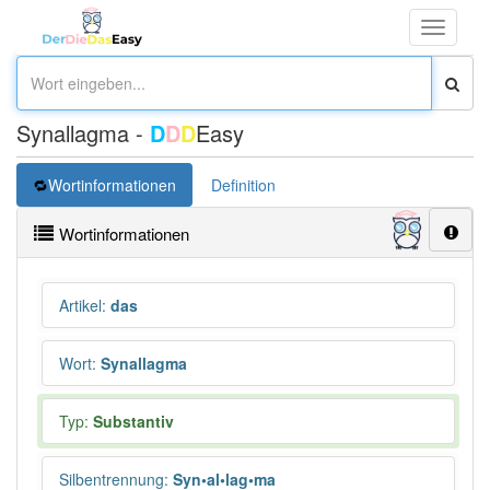
Toggle
navigati
Synallagma -
D
D
D
Easy
Wortinformationen
Definition
Wortinformationen
Artikel
:
das
Wort
:
Synallagma
Typ:
Substantiv
Silbentrennung
:
Syn•al•lag•ma