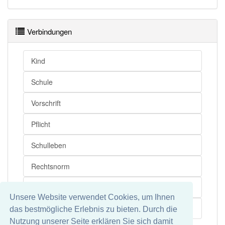
Wörter mit Endung
-schulverfassung
aber mit
Verbindungen
einem anderen Artikel
die
: 0
Kind
99% unserer Spielapp-Nutzer haben den Artikel
korrekt erraten.
Schule
Vorschrift
Pflicht
Schulleben
Rechtsnorm
Elter
Unsere Website verwendet Cookies, um Ihnen
Schulwesen
das bestmögliche Erlebnis zu bieten. Durch die
Nutzung unserer Seite erklären Sie sich damit