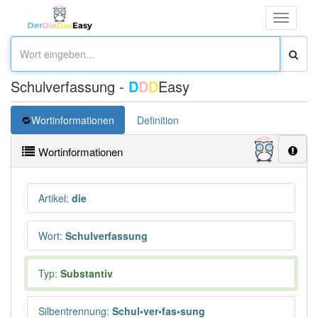
Toggle
navigati
Schulverfassung -
D
D
D
Easy
Wortinformationen
Definition
Wortinformationen
Artikel
:
die
Wort
:
Schulverfassung
Typ:
Substantiv
Silbentrennung
:
Schul•ver•fas•sung