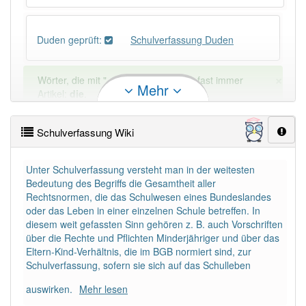
Duden geprüft:
Schulverfassung Duden
×
Wörter, die mit "-
ung
" enden, haben fast immer
Mehr
Artikel:
die
.
Schulverfassung Wiki
DER:
127
Ausnahmen
Beispiele
DIE:
11 043
Unter Schulverfassung versteht man in der weitesten
Bedeutung des Begriffs die Gesamtheit aller
DAS:
2
Ausnahmen
Beispiele
Rechtsnormen, die das Schulwesen eines Bundeslandes
oder das Leben in einer einzelnen Schule betreffen. In
diesem weit gefassten Sinn gehören z. B. auch Vorschriften
PowerIndex:
2
über die Rechte und Pflichten Minderjähriger und über das
Eltern-Kind-Verhältnis, die im BGB normiert sind, zur
Schulverfassung, sofern sie sich auf das Schulleben
Häufigkeit: 2 von 10
auswirken.
Mehr lesen
Wörter mit Endung
-schulverfassung
: 1