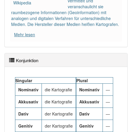
vermittelt und
Wikipedia
veranschaulicht sie
raumbezogene Informationen (Geoinformation) mit
PowerIndex:
5
analogen und digitalen Verfahren für unterschiedliche
Medien. Die Hersteller dieser Medien heißen Kartografen.
Häufigkeit: 4 von 10
Mehr lesen
Wörter mit Endung
-kartografie
: 1
Wörter mit Endung
-kartografie
aber mit einem
Konjunktion
anderen Artikel
die
: 0
Singular
Plural
81% unserer Spielapp-Nutzer haben den Artikel
korrekt erraten.
Nominativ
die Kartografie
Nominativ
—
Akkusativ
die Kartografie
Akkusativ
—
Dativ
der Kartografie
Dativ
—
Genitiv
der Kartografie
Genitiv
—