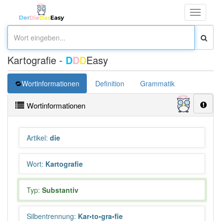
Toggle
navigati
Kartografie -
D
D
D
Easy
Wortinformationen
Definition
Grammatik
Synonym
Wortinformationen
Artikel
:
die
Wort
:
Kartografie
Typ:
Substantiv
Silbentrennung
:
Kar•to•gra•fie