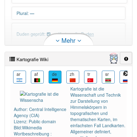
Plural
:
—
Duden geprüft:
Kartografie Duden
Mehr
Kartografie Wiktionary
Kartografie Wiki
×
Wörter, die mit "-
ie
" enden, haben fast immer
Artikel:
die
.
arz
ar
af
de
zh
tr
sr
ru
Kartografie ist die
DER:
41
Ausnahmen
Wissenschaft und Technik
Beispiele
zur Darstellung von
DIE:
4 354
Himmelskörpern in
Author: Central Intelligence
topografischen und
DAS:
34
Ausnahmen
Agency (CIA)
Beispiele
thematischen Karten, im
Lizenz: Public domain
einfachsten Fall Landkarten.
Bild:Wikimedia
Allgemeiner definiert,
Wortbeschreibung :
Wortversion
:
Kartographie