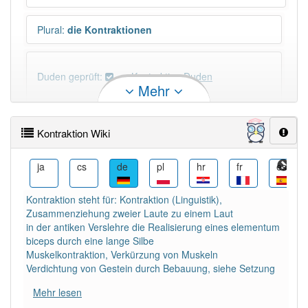
Plural
:
die Kontraktionen
Duden geprüft:
Kontraktion Duden
Mehr
Kontraktion Wiktionary
Kontraktion Wiki
×
Wörter, die mit "-
ion
" enden, haben fast immer
Artikel:
die
.
ko
ja
cs
de
pl
hr
fr
es
Kontraktion steht für: Kontraktion (Linguistik),
DER:
21
Ausnahmen
Zusammenziehung zweier Laute zu einem Laut
Beispiele
in der antiken Verslehre die Realisierung eines elementum
DIE:
2 809
biceps durch eine lange Silbe
Muskelkontraktion, Verkürzung von Muskeln
DAS:
114
Ausnahmen
Beispiele
Verdichtung von Gestein durch Bebauung, siehe Setzung
Mehr lesen
PowerIndex:
9