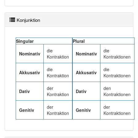
Häufigkeit: 4 von 10
Konjunktion
Wörter mit Endung
-kontraktion
: 2
Singular
Plural
Wörter mit Endung
-kontraktion
aber mit einem
die
die
anderen Artikel
die
: 0
Nominativ
Nominativ
Kontraktion
Kontraktionen
83% unserer Spielapp-Nutzer haben den Artikel
die
die
Akkusativ
Akkusativ
korrekt erraten.
Kontraktion
Kontraktionen
der
den
Dativ
Dativ
Kontraktion
Kontraktionen
der
der
Genitiv
Genitiv
Kontraktion
Kontraktionen