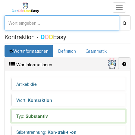
Toggle
navigati
Kontraktion -
D
D
D
Easy
Wortinformationen
Definition
Grammatik
Synonym
Wortinformationen
Artikel
:
die
Wort
:
Kontraktion
Typ:
Substantiv
Silbentrennung
:
Kon•trak•ti•on