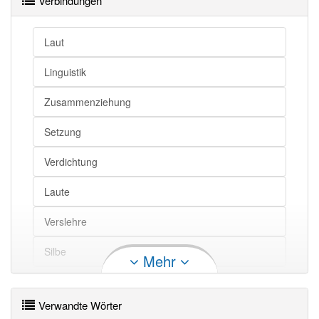
Verbindungen
Laut
Linguistik
Zusammenziehung
Setzung
Verdichtung
Laute
Verslehre
Silbe
Mehr
Muskelkontraktion
Verwandte Wörter
Bebauung