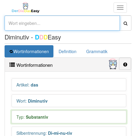
Toggle
navigati
Diminutiv -
D
D
D
Easy
Wortinformationen
Definition
Grammatik
Synonym
Wortinformationen
Artikel
:
das
Wort
:
Diminutiv
Typ:
Substantiv
Silbentrennung
:
Di•mi•nu•tiv