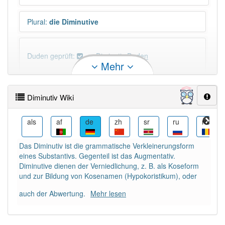
Plural
:
die Diminutive
Duden geprüft:
Diminutiv Duden
Mehr
Diminutiv Wiktionary
Diminutiv Wiki
×
Wörter, die mit "-
iv
" enden, haben fast immer
Artikel:
das
.
an
als
af
de
zh
sr
ru
ro
Das Diminutiv ist die grammatische Verkleinerungsform
DER:
64
Ausnahmen
eines Substantivs. Gegenteil ist das Augmentativ.
Beispiele
Diminutive dienen der Verniedlichung, z. B. als Koseform
und zur Bildung von Kosenamen (Hypokoristikum), oder
DIE:
1
Ausnahmen
Beispiele
auch der Abwertung.
Mehr lesen
DAS:
146
PowerIndex:
29