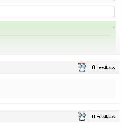
×
Feedback
ung
-vermittler
aber mit einem anderen Artikel
der
: 0
Feedback