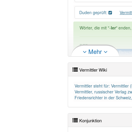
Duden geprüft:
Vermit
Wörter, die mit "-
ler
" enden,
DER:
1 397
Mehr
DIE:
9
Ausnahmen
Beispi
DAS:
11
Ausnahmen
Beisp
Vermittler Wiki
PowerIndex:
481
Vermittler steht für: Vermittle
Wörter mit Endung
-vermitt
Vermittler, russischer Verlag 
Friedensrichter in der Schwei
99% unserer Spielapp-Nutzer
Konjunktion