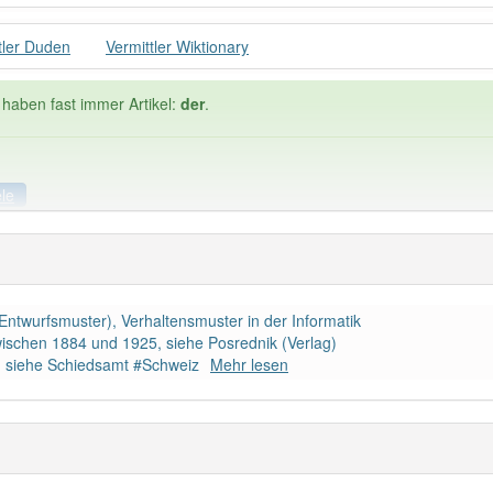
tler Duden
Vermittler Wiktionary
 haben fast immer Artikel:
der
.
ele
iele
Häufigkeit: 6 von 10
r (Entwurfsmuster), Verhaltensmuster in der Informatik
ler
: 5
Wörter mit End
zwischen 1884 und 1925, siehe Posrednik (Verlag)
z, siehe Schiedsamt #Schweiz
Mehr lesen
 haben den Artikel korrekt erraten.