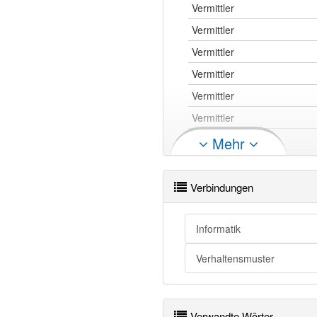
Vermittler
Vermittler
Vermittler
Vermittler
Vermittler
Vermittler
Vermittler
Mehr
Vermittler
Vermittler
Verbindungen
Vermittler
Vermittler
Informatik
Vermittler
Verhaltensmuster
Vermittler
Verwandte Wörter