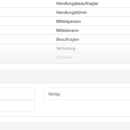
Handlungsbeauftragter
Handlungsführer
Mittelsperson
Mittelsmann
Beauftragter
Vertretung
Vertreter
Makler
Schlichter
Schiedsmann
Mediator
Verlag
Ombud
Nuntius