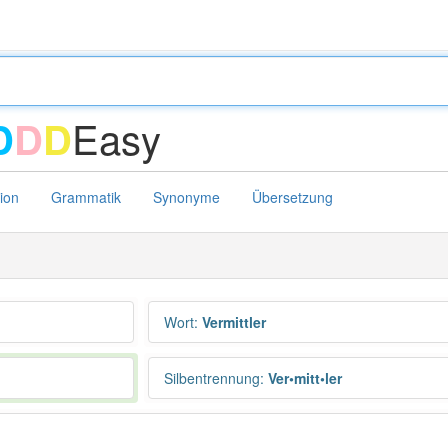
Easy
D
D
D
tion
Grammatik
Synonyme
Übersetzung
Wort
:
Vermittler
Silbentrennung
:
Ver•mitt•ler