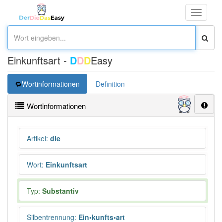
Toggle
navigati
Einkunftsart -
D
D
D
Easy
Wortinformationen
Definition
Wortinformationen
Artikel
:
die
Wort
:
Einkunftsart
Typ:
Substantiv
Silbentrennung
:
Ein•kunfts•art