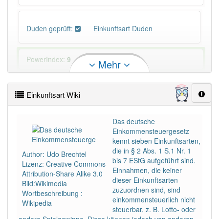
Duden geprüft:
Einkunftsart Duden
PowerIndex:
9
Mehr
Häufigkeit: 4 von 10
Einkunftsart Wiki
Wörter mit Endung
-einkunftsart
: 1
Das deutsche
Einkommensteuergesetz
Wörter mit Endung
-einkunftsart
aber mit einem
kennt sieben Einkunftsarten,
anderen Artikel
die
: 0
die in § 2 Abs. 1 S.1 Nr. 1
Author: Udo Brechtel
bis 7 EStG aufgeführt sind.
Lizenz: Creative Commons
Einnahmen, die keiner
Das Wort wird häufig verwendet im Bereich
Attribution-Share Alike 3.0
dieser Einkunftsarten
Finanzwesen
Bild:Wikimedia
zuzuordnen sind, sind
Wortbeschreibung :
einkommensteuerlich nicht
Wikipedia
87% unserer Spielapp-Nutzer haben den Artikel
steuerbar, z. B. Lotto- oder
korrekt erraten.