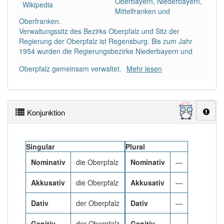
Oberbayern, Niederbayern,
83% unserer Spielapp-Nutzer haben den Artikel
Wikipedia
Mittelfranken und
korrekt erraten.
Oberfranken.
Verwaltungssitz des Bezirks Oberpfalz und Sitz der
Regierung der Oberpfalz ist Regensburg. Bis zum Jahr
1954 wurden die Regierungsbezirke Niederbayern und
Oberpfalz gemeinsam verwaltet.
Mehr lesen
Konjunktion
Singular
Plural
Nominativ
die Oberpfalz
Nominativ
—
Akkusativ
die Oberpfalz
Akkusativ
—
Dativ
der Oberpfalz
Dativ
—
Genitiv
der Oberpfalz
Genitiv
—