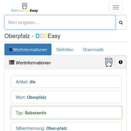
Toggle
navigati
Oberpfalz -
D
D
D
Easy
Wortinformationen
Definition
Grammatik
Übersetz
Wortinformationen
Artikel
:
die
Wort
:
Oberpfalz
Typ:
Substantiv
Silbentrennung
:
Ober•pfalz