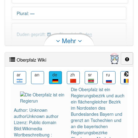
Plural
:
—
Duden geprüft:
Oberpfalz Duden
Mehr
Oberpfalz Wiktionary
Oberpfalz Wiki
PowerIndex:
3
ast
ar
an
de
zh
sr
ru
ro
Häufigkeit: 4 von 10
Die Oberpfalz ist ein
Regierungsbezirk und auch
Wörter mit Endung
-oberpfalz
: 1
ein flächengleicher Bezirk
im Nordosten des
Author: Unknown
Bundeslandes Bayern und
authorUnknown author
Wörter mit Endung
-oberpfalz
aber mit einem
grenzt an Tschechien und
Lizenz: Public domain
anderen Artikel
die
: 0
an die bayerischen
Bild:Wikimedia
Regierungsbezirke
Wortbeschreibung :