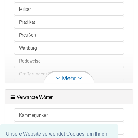
Militär
Prädikat
Preußen
Wartburg
Redeweise
Großgrundbesitzer
Mehr
Hälfte
Verwandte Wörter
Ritterschlag
Fahnenjunker
Kammerjunker
Offizieranwärter
Krautjunker
Unsere Website verwendet Cookies, um Ihnen