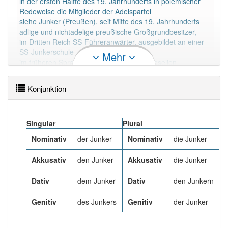
in der ersten Hälfte des 19. Jahrhunderts in polemischer
Redeweise die Mitglieder der Adelspartei
siehe Junker (Preußen), seit Mitte des 19. Jahrhunderts
Häufigkeit: 4 von 10
adlige und nichtadelige preußische Großgrundbesitzer,
im Dritten Reich SS-Führeranwärter, ausgebildet an einer
Wörter mit Endung
-junker
: 4
SS-Junkerschule
Mehr
im früheren Sprachgebrauch einen Junggesellen
Junker Jörg, Tarnname von Martin Luther in der Zeit auf
Wörter mit Endung
-junker
aber mit einem anderen
der Wartburg, siehe Martin Luther#Reichstag zu Worms
Artikel
der
: 0
Konjunktion
Mehr lesen
86% unserer Spielapp-Nutzer haben den Artikel
Singular
korrekt erraten.
Plural
Nominativ
der Junker
Nominativ
die Junker
Akkusativ
den Junker
Akkusativ
die Junker
Dativ
dem Junker
Dativ
den Junkern
Genitiv
des Junkers
Genitiv
der Junker