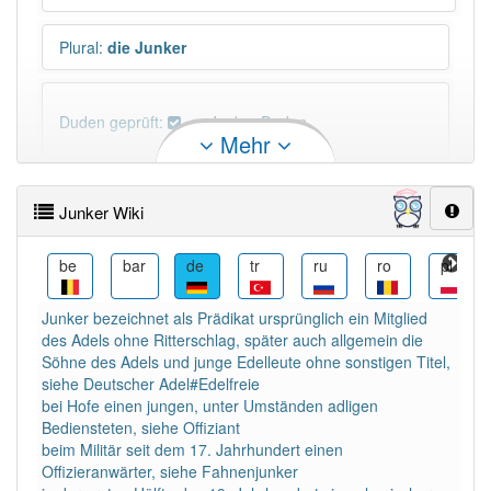
Plural
:
die Junker
Duden geprüft:
Junker Duden
Mehr
Junker Wiktionary
Junker Wiki
×
Wörter, die mit "-
ker
" enden, haben fast immer
Artikel:
der
.
cs
be
bar
de
tr
ru
ro
pl
Junker bezeichnet als Prädikat ursprünglich ein Mitglied
DER:
900
des Adels ohne Ritterschlag, später auch allgemein die
DIE:
7
Ausnahmen
Söhne des Adels und junge Edelleute ohne sonstigen Titel,
Beispiele
siehe Deutscher Adel#Edelfreie
bei Hofe einen jungen, unter Umständen adligen
DAS:
12
Ausnahmen
Beispiele
Bediensteten, siehe Offiziant
beim Militär seit dem 17. Jahrhundert einen
Offizieranwärter, siehe Fahnenjunker
PowerIndex:
41