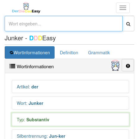
Toggle
navigati
Junker -
D
D
D
Easy
Wortinformationen
Definition
Grammatik
Synonym
Wortinformationen
Artikel
:
der
Wort
:
Junker
Typ:
Substantiv
Silbentrennung
:
Jun•ker