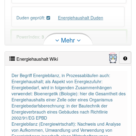
Duden geprüft:
Energiehaushalt Duden
PowerIndex:
3
Mehr
Häufigkeit: 4 von 10
Energiehaushalt Wiki
Wörter mit Endung
-energiehaushalt
: 1
Der Begriff Energiebilanz, in Prozessabläufen auch:
Energiehaushalt; als Aspekt von Energiezufuhr:
Wörter mit Endung
-energiehaushalt
aber mit einem
Energiebedarf, wird in folgenden Zusammenhängen
anderen Artikel
der
: 0
verwendet: Bioenergetik (Biologie): hier die Gesamtheit des
Energiehaushalts einer Zelle oder eines Organismus
Energiebedarfsberechnung: in der Bautechnik der
80% unserer Spielapp-Nutzer haben den Artikel
Energieverbrauch eines Gebäudes nach Richtlinie
korrekt erraten.
2002/91/EG EPBD
Energiebilanz (Energiewirtschaft): Nachweis und Analyse
von Aufkommen, Umwandlung und Verwendung von