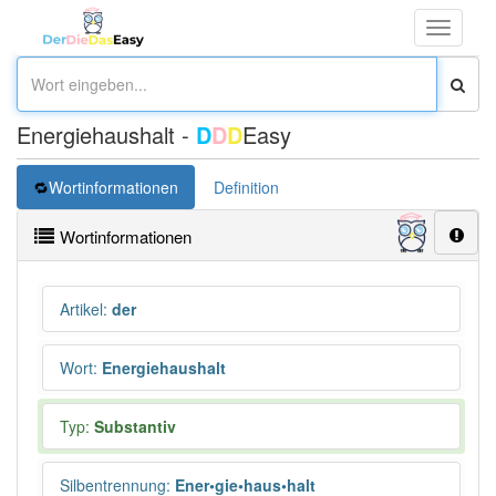
Toggle
navigati
Energiehaushalt -
D
D
D
Easy
Wortinformationen
Definition
Wortinformationen
Artikel
:
der
Wort
:
Energiehaushalt
Typ:
Substantiv
Silbentrennung
:
Ener•gie•haus•halt