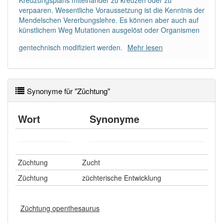
Kreuzungsplans miteinander zu kreuzen oder zu
verpaaren. Wesentliche Voraussetzung ist die Kenntnis der
Mendelschen Vererbungslehre. Es können aber auch auf
Wörter mit Endung
-züchtung
aber mit einem
künstlichem Weg Mutationen ausgelöst oder Organismen
anderen Artikel
die
: 0
gentechnisch modifiziert werden.
Mehr lesen
85% unserer Spielapp-Nutzer haben den Artikel
korrekt erraten.
Synonyme für "Züchtung"
Wort
Synonyme
Züchtung
Zucht
Züchtung
züchterische Entwicklung
Züchtung openthesaurus