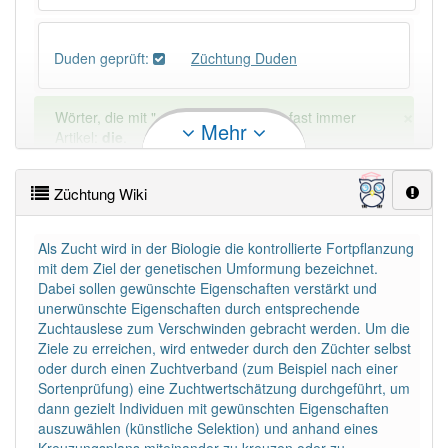
Duden geprüft:
Züchtung Duden
×
Wörter, die mit "-
ung
" enden, haben fast immer
Mehr
Artikel:
die
.
Züchtung Wiki
DER:
127
Ausnahmen
Beispiele
DIE:
11 043
Als Zucht wird in der Biologie die kontrollierte Fortpflanzung
mit dem Ziel der genetischen Umformung bezeichnet.
DAS:
2
Ausnahmen
Beispiele
Dabei sollen gewünschte Eigenschaften verstärkt und
unerwünschte Eigenschaften durch entsprechende
Zuchtauslese zum Verschwinden gebracht werden. Um die
PowerIndex:
73
Ziele zu erreichen, wird entweder durch den Züchter selbst
oder durch einen Zuchtverband (zum Beispiel nach einer
Sortenprüfung) eine Zuchtwertschätzung durchgeführt, um
Häufigkeit: 4 von 10
dann gezielt Individuen mit gewünschten Eigenschaften
auszuwählen (künstliche Selektion) und anhand eines
Wörter mit Endung
-züchtung
: 9