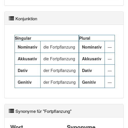
Häufigkeit: 4 von 10
Konjunktion
Wörter mit Endung
-fortpflanzung
: 1
Singular
Plural
Wörter mit Endung
-fortpflanzung
aber mit einem
Nominativ
die Fortpflanzung
Nominativ
—
anderen Artikel
die
: 0
Akkusativ
die Fortpflanzung
Akkusativ
—
81% unserer Spielapp-Nutzer haben den Artikel
korrekt erraten.
Dativ
der Fortpflanzung
Dativ
—
Genitiv
der Fortpflanzung
Genitiv
—
Synonyme für "Fortpflanzung"
Wort
Synonyme