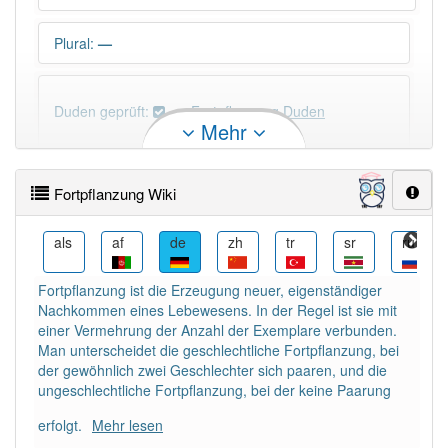
Plural
:
—
Duden geprüft:
Fortpflanzung Duden
Mehr
Fortpflanzung Wiktionary
Fortpflanzung Wiki
×
Wörter, die mit "-
ung
" enden, haben fast immer
Artikel:
die
.
an
als
af
de
zh
tr
sr
ru
Fortpflanzung ist die Erzeugung neuer, eigenständiger
DER:
127
Ausnahmen
Nachkommen eines Lebewesens. In der Regel ist sie mit
Beispiele
einer Vermehrung der Anzahl der Exemplare verbunden.
DIE:
11 043
Man unterscheidet die geschlechtliche Fortpflanzung, bei
der gewöhnlich zwei Geschlechter sich paaren, und die
DAS:
2
Ausnahmen
Beispiele
ungeschlechtliche Fortpflanzung, bei der keine Paarung
erfolgt.
Mehr lesen
PowerIndex:
19