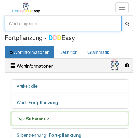
Toggle
navigati
Fortpflanzung -
D
D
D
Easy
Wortinformationen
Definition
Grammatik
Synonym
Wortinformationen
Artikel
:
die
Wort
:
Fortpflanzung
Typ:
Substantiv
Silbentrennung
:
Fort•pflan•zung