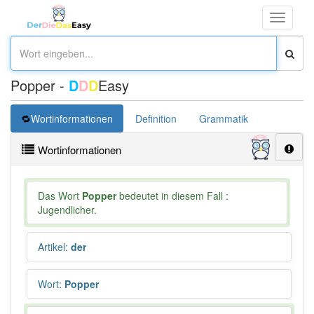
Toggle
navigati
Popper -
D
D
D
Easy
Wortinformationen
Definition
Grammatik
Wortinformationen
Das Wort
Popper
bedeutet in diesem Fall :
Jugendlicher.
Artikel
:
der
Wort
:
Popper