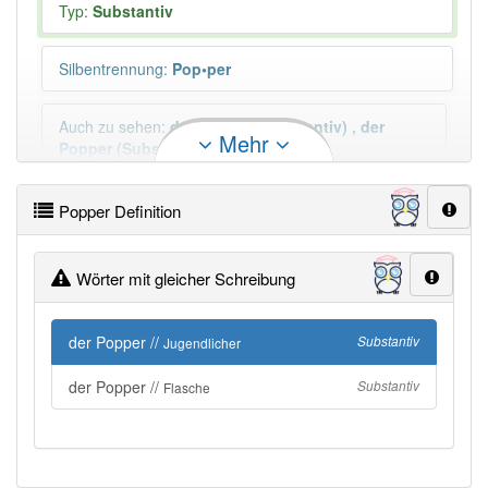
Typ:
Substantiv
Silbentrennung
:
Pop•per
Auch zu sehen
:
der
Popper
(Substantiv)
,
der
Mehr
Popper
(Substantiv)
Mehr
Plural
:
die Popper
Popper Definition
Wörter mit gleicher Schreibung
Duden geprüft:
Popper Duden
Popper Wiktionary
der Popper //
Substantiv
Jugendlicher
der Popper //
Substantiv
Flasche
PowerIndex:
5
Häufigkeit: 4 von 10