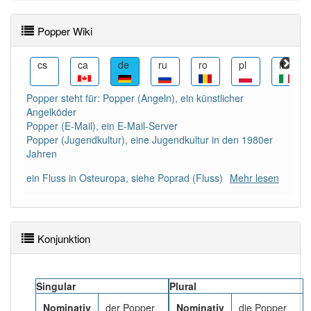
Wörter mit Endung
-popper
: 2
Popper Wiki
Wörter mit Endung
-popper
aber mit einem anderen
i
cs
ca
de
ru
ro
pl
it
Artikel
der
: 0
Popper steht für: Popper (Angeln), ein künstlicher
80% unserer Spielapp-Nutzer haben den Artikel
Angelköder
korrekt erraten.
Popper (E-Mail), ein E-Mail-Server
Popper (Jugendkultur), eine Jugendkultur in den 1980er
Jahren
ein Fluss in Osteuropa, siehe Poprad (Fluss)
Mehr lesen
Konjunktion
Singular
Plural
Nominativ
der Popper
Nominativ
die Popper