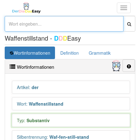
Toggle
navigati
Waffenstillstand -
D
D
D
Easy
Wortinformationen
Definition
Grammatik
Synonym
Wortinformationen
Artikel
:
der
Wort
:
Waffenstillstand
Typ:
Substantiv
Silbentrennung
:
Waf•fen•still•stand