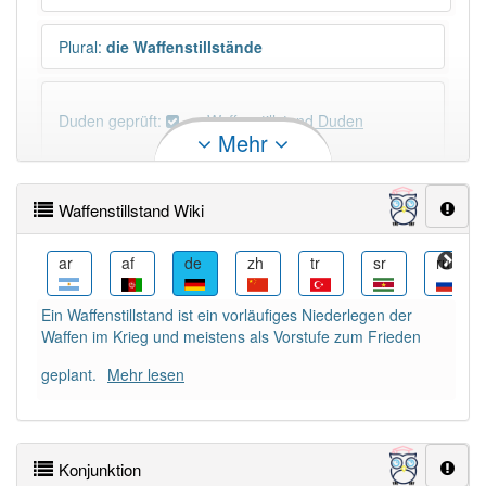
Plural
:
die Waffenstillstände
Duden geprüft:
Waffenstillstand Duden
Mehr
Waffenstillstand Wiktionary
Waffenstillstand Wiki
×
Wörter, die mit "-
tand
" enden, haben fast immer
Artikel:
der
.
az
ar
af
de
zh
tr
sr
ru
Ein Waffenstillstand ist ein vorläufiges Niederlegen der
DER:
356
Waffen im Krieg und meistens als Vorstufe zum Frieden
DIE:
0
DAS:
0
geplant.
Mehr lesen
PowerIndex:
10
Konjunktion
Häufigkeit: 6 von 10