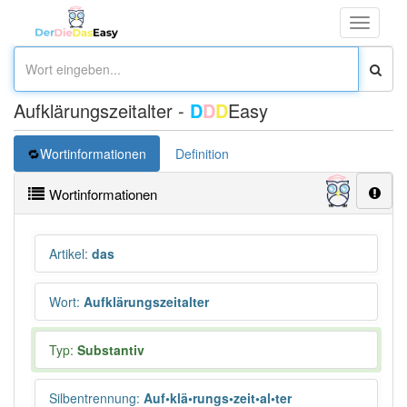
Toggle
navigati
Aufklärungszeitalter -
D
D
D
Easy
Wortinformationen
Definition
Wortinformationen
Artikel
:
das
Wort
:
Aufklärungszeitalter
Typ:
Substantiv
Silbentrennung
:
Auf•klä•rungs•zeit•al•ter