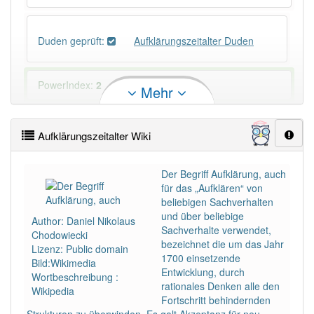
Duden geprüft:
Aufklärungszeitalter Duden
PowerIndex:
2
Mehr
Häufigkeit: 2 von 10
Aufklärungszeitalter Wiki
Wörter mit Endung
-aufklärungszeitalter
: 1
Der Begriff Aufklärung, auch
für das „Aufklären“ von
Wörter mit Endung
-aufklärungszeitalter
aber mit
beliebigen Sachverhalten
einem anderen Artikel
das
: 0
und über beliebige
Author: Daniel Nikolaus
Sachverhalte verwendet,
Chodowiecki
bezeichnet die um das Jahr
88% unserer Spielapp-Nutzer haben den Artikel
Lizenz: Public domain
1700 einsetzende
korrekt erraten.
Bild:Wikimedia
Entwicklung, durch
Wortbeschreibung :
rationales Denken alle den
Wikipedia
Fortschritt behindernden